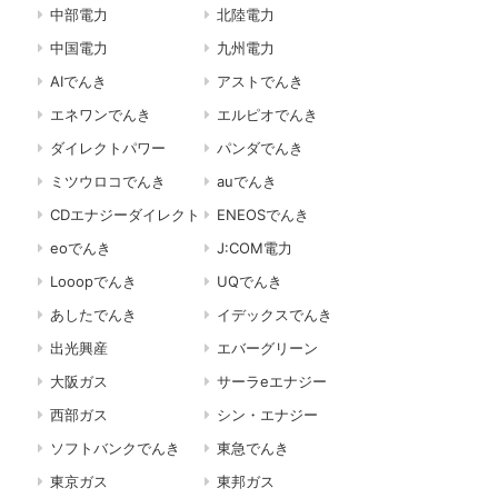
中部電力
北陸電力
中国電力
九州電力
AIでんき
アストでんき
エネワンでんき
エルピオでんき
ダイレクトパワー
パンダでんき
ミツウロコでんき
auでんき
CDエナジーダイレクト
ENEOSでんき
eoでんき
J:COM電力
Looopでんき
UQでんき
あしたでんき
イデックスでんき
出光興産
エバーグリーン
大阪ガス
サーラeエナジー
西部ガス
シン・エナジー
ソフトバンクでんき
東急でんき
東京ガス
東邦ガス