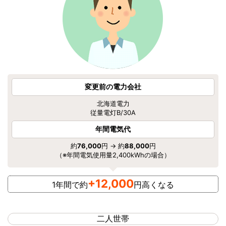
変更前の電力会社
北海道電力
従量電灯B/30A
年間電気代
約
76,000
円 → 約
88,000
円
（※年間電気使用量2,400kWhの場合）
+12,000
1年間で約
円高くなる
二人世帯