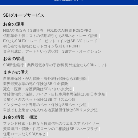
SBIグループサービス
お金の運用
NISAやるなら！SBI証券
FOLIOのAI投資 ROBOPRO
信用革命！低コストの信用取引ならSBIネオトレード証券
FXならSBI FXトレード
ビットコインはSBI VCトレード
初心者でも気軽にビットコイン取引 BITPOINT
資産形成に、アートという選択肢 SBIアートオークション
お金の管理
SBI新生銀行
業界最低水準の手数料 海外送金ならSBIレミット
まさかの備え
自動車保険・がん保険・海外旅行保険ならSBI損保
業界最安水準の死亡保険はSBI生命保険
死亡・医療・介護保険はSBIいきいき少短
賃貸住宅向け保険、バイク・自転車用車両保険はSBI日本少短
犬猫うさぎのペット保険はSBIプリズム少短
インターネット専用のペット保険はSBIペット少短
単独でも上乗せでも入れる地震補償保険はSBIリスタ少短
お金の情報・相談
ファンド検索・比較なら投資信託のウエルスアドバイザー
資産運用・保険・住宅ローンのご相談はSBIマネープラザ
住宅ローンならSBIアルヒ