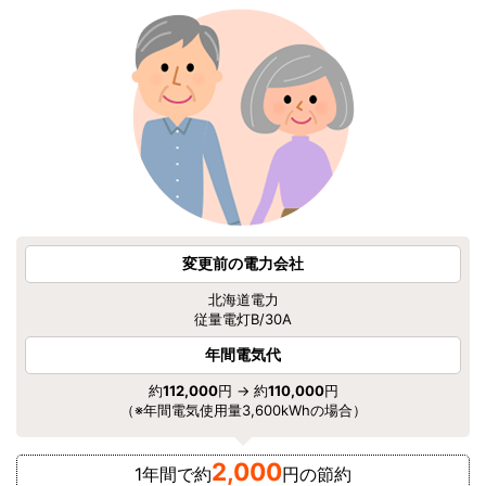
変更前の電力会社
北海道電力
従量電灯B/30A
年間電気代
約
112,000
円 → 約
110,000
円
（※年間電気使用量3,600kWhの場合）
2,000
1年間で約
円の節約