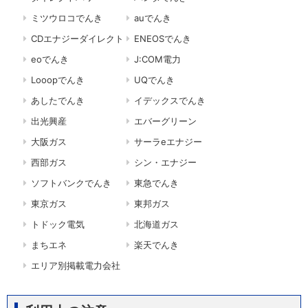
ミツウロコでんき
auでんき
CDエナジーダイレクト
ENEOSでんき
eoでんき
J:COM電力
Looopでんき
UQでんき
あしたでんき
イデックスでんき
出光興産
エバーグリーン
大阪ガス
サーラeエナジー
西部ガス
シン・エナジー
ソフトバンクでんき
東急でんき
東京ガス
東邦ガス
トドック電気
北海道ガス
まちエネ
楽天でんき
エリア別掲載電力会社