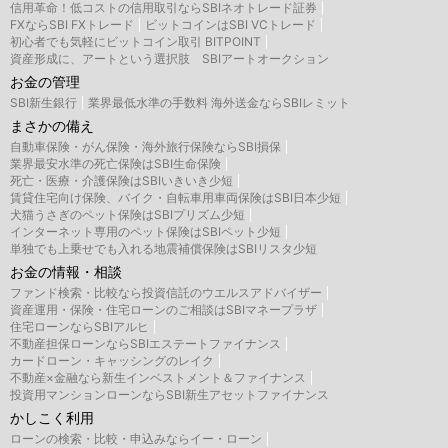
信用革命！低コストの信用取引ならSBIネオトレード証券
FXならSBI FXトレード
ビットコインはSBI VCトレード
初心者でも気軽にビットコイン取引 BITPOINT
資産形成に、アートという選択肢 SBIアートオークション
お金の管理
SBI新生銀行
業界最低水準の手数料 海外送金ならSBIレミット
まさかの備え
自動車保険・がん保険・海外旅行保険ならSBI損保
業界最安水準の死亡保険はSBI生命保険
死亡・医療・介護保険はSBIいきいき少短
賃貸住宅向け保険、バイク・自転車用車両保険はSBI日本少短
犬猫うさぎのペット保険はSBIプリズム少短
インターネット専用のペット保険はSBIペット少短
単独でも上乗せでも入れる地震補償保険はSBIリスタ少短
お金の情報・相談
ファンド検索・比較なら投資信託のウエルスアドバイザー
資産運用・保険・住宅ローンのご相談はSBIマネープラザ
住宅ローンならSBIアルヒ
不動産担保ローンならSBIエステートファイナンス
カードローン・キャッシングのレイク
不動産×金融なら新生インベストメント＆ファイナンス
投資用マンションローンならSBI新生アセットファイナンス
かしこく利用
ローンの検索・比較・申込みならイー・ローン