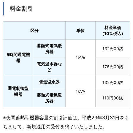
料金割引
料金単価
区分
単位
（10%税込）
蓄熱式電気暖
132円00銭
房器
5時間通電機
1kVA
器
電気温水器な
176円00銭
ど
電気温水器
132円00銭
通電制御型
1kVA
機器
蓄熱式電気暖
110円00銭
房器
※夜間蓄熱型機器容量の割引評価は、平成29年3月31日をも
ちまして、新規適用の受付を終了いたしました。