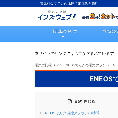
電気料金プランの比較で電気代を節約！
一括比較の使い方
電気代を
本サイトのリンクには広告が含まれています
電気の比較TOP
>
ENEOSでんきの電力プラン
>
EN
ENEO
目次
[
]
閉じる
ENEOSでんき 東北Bプランの特徴