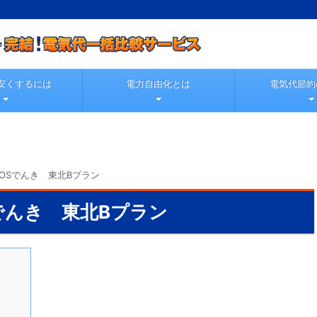
安くするには
電力自由化とは
電気代節約
EOSでんき 東北Bプラン
Sでんき 東北Bプラン