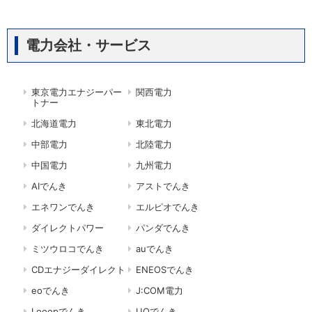
電力会社・サービス
東京電力エナジーパー
関西電力
トナー
北海道電力
東北電力
中部電力
北陸電力
中国電力
九州電力
AIでんき
アストでんき
エネワンでんき
エルピオでんき
ダイレクトパワー
パンダでんき
ミツウロコでんき
auでんき
CDエナジーダイレクト
ENEOSでんき
eoでんき
J:COM電力
Looopでんき
UQでんき