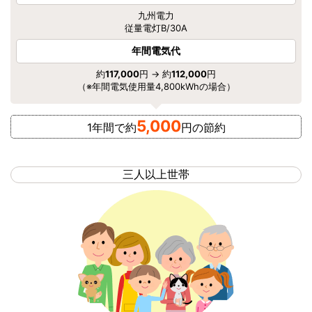
九州電力
従量電灯B/30A
年間電気代
約
117,000
円 → 約
112,000
円
（※年間電気使用量4,800kWhの場合）
5,000
1年間で約
円の節約
三人以上世帯