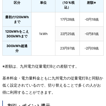
区分
単位
（10％税
差額※
込）
最初の120kWh
17円28銭
-0円18銭
まで
120kWhをこえ
1kWh
22円25銭
-0円81銭
300kWhまで
300kWh超過
23円97銭
-2円09銭
分
※差額は、九州電力従量電灯Bとの差額です。
基本料金・電力量料金ともに九州電力の従量電灯Bと同額か
低く設定されているので、切り替えることで多くの人がお
得に利用することができます。
割引・ポイント還元