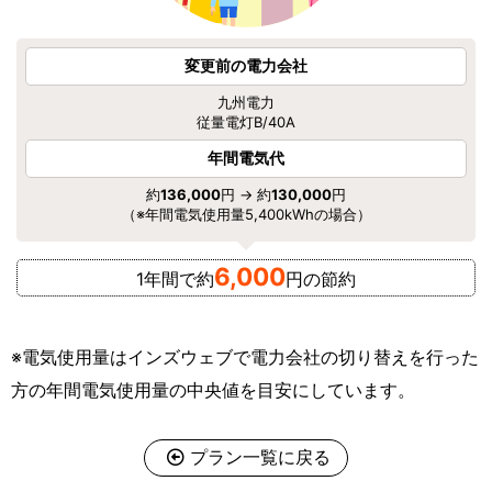
変更前の電力会社
九州電力
従量電灯B/40A
年間電気代
約
136,000
円 → 約
130,000
円
（※年間電気使用量5,400kWhの場合）
6,000
1年間で約
円の節約
※電気使用量はインズウェブで電力会社の切り替えを行った
方の年間電気使用量の中央値を目安にしています。
プラン一覧に戻る