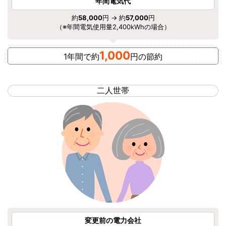
年間電気代
約
58,000
円 → 約
57,000
円
（※年間電気使用量2,400kWhの場合）
1,000
1年間で約
円の節約
二人世帯
変更前の電力会社