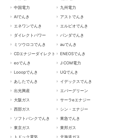
中国電力
九州電力
AIでんき
アストでんき
エネワンでんき
エルピオでんき
ダイレクトパワー
パンダでんき
ミツウロコでんき
auでんき
CDエナジーダイレクト
ENEOSでんき
eoでんき
J:COM電力
Looopでんき
UQでんき
あしたでんき
イデックスでんき
出光興産
エバーグリーン
大阪ガス
サーラeエナジー
西部ガス
シン・エナジー
ソフトバンクでんき
東急でんき
東京ガス
東邦ガス
トドック電気
北海道ガス