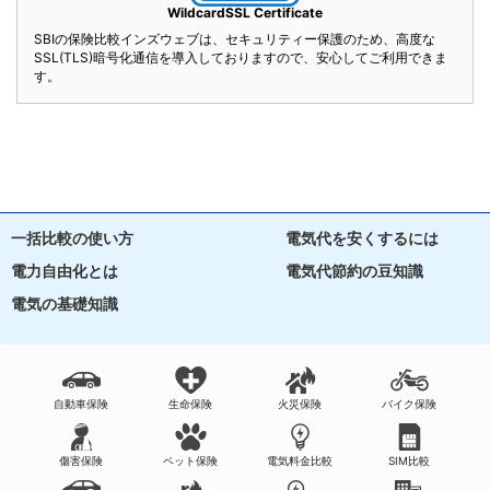
WildcardSSL Certificate
SBIの保険比較インズウェブは、セキュリティー保護のため、高度な
SSL(TLS)暗号化通信を導入しておりますので、安心してご利用できま
す。
一括比較の使い方
電気代を安くするには
電力自由化とは
電気代節約の豆知識
電気の基礎知識
自動車保険
生命保険
火災保険
バイク保険
傷害保険
ペット保険
電気料金比較
SIM比較