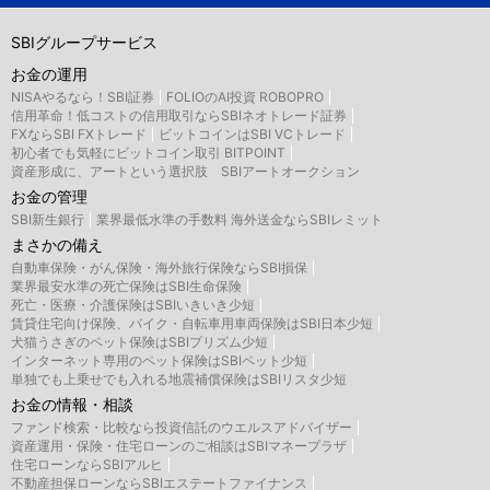
SBIグループサービス
お金の運用
NISAやるなら！SBI証券
FOLIOのAI投資 ROBOPRO
信用革命！低コストの信用取引ならSBIネオトレード証券
FXならSBI FXトレード
ビットコインはSBI VCトレード
初心者でも気軽にビットコイン取引 BITPOINT
資産形成に、アートという選択肢 SBIアートオークション
お金の管理
SBI新生銀行
業界最低水準の手数料 海外送金ならSBIレミット
まさかの備え
自動車保険・がん保険・海外旅行保険ならSBI損保
業界最安水準の死亡保険はSBI生命保険
死亡・医療・介護保険はSBIいきいき少短
賃貸住宅向け保険、バイク・自転車用車両保険はSBI日本少短
犬猫うさぎのペット保険はSBIプリズム少短
インターネット専用のペット保険はSBIペット少短
単独でも上乗せでも入れる地震補償保険はSBIリスタ少短
お金の情報・相談
ファンド検索・比較なら投資信託のウエルスアドバイザー
資産運用・保険・住宅ローンのご相談はSBIマネープラザ
住宅ローンならSBIアルヒ
不動産担保ローンならSBIエステートファイナンス