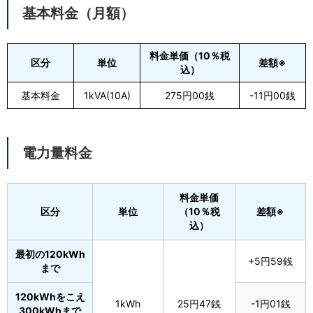
基本料金（月額）
料金単価（10％税
区分
単位
差額※
込）
基本料金
1kVA(10A)
275円00銭
-11円00銭
電力量料金
料金単価
区分
単位
（10％税
差額※
込）
最初の120kWh
+5円59銭
まで
120kWhをこえ
1kWh
25円47銭
-1円01銭
300kWhまで