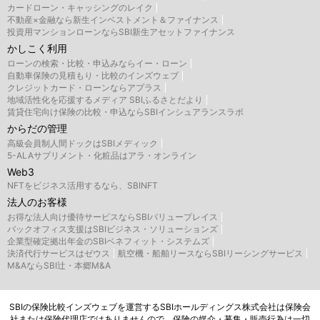
カードローン・キャッシングのレイク
不動産×金融なら新生インベストメント＆ファイナンス
投資用マンションローンならSBI新生アセットファイナンス
かしこく利用
ローンの検索・比較・申込みならイー・ローン
自動車保険の見積もり・比較のインズウェブ
クレジットカード・ローンならアプラス
地域活性化を応援するメディア SBIふるさとだより
賃貸住宅向け保険の比較・申込ならSBIインシュアランスラボ
からだの管理
高級会員制人間ドックはSBIメディック
5-ALAサプリメント・化粧品はアラ・オンライン
Web3
NFTをビジネス活用するなら、SBINFT
法人のお客様
お得な法人向け優待サービスならSBIバリュープレイス
バックオフィス支援はSBIビジネス・ソリューションズ
企業型確定拠出年金のSBIベネフィット・システムズ
決済代行サービスはゼウス
航空機・船舶リースならSBIリーシングサービス
M&AならSBI辻・本郷M&A
SBIの保険比較インズウェブを運営するSBIホールディングス株式会社は保険会
社または保険代理店ではありませんので、保険の媒介・募集・販売行為は一切