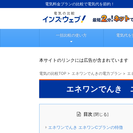
電気料金プランの比較で電気代を節約！
一括比較の使い方
電気代を
本サイトのリンクには広告が含まれています
電気の比較TOP
>
エネワンでんきの電力プラン
>
エ
エネワンでんき 
目次
[
]
閉じる
エネワンでんき エネワンCプランの特徴