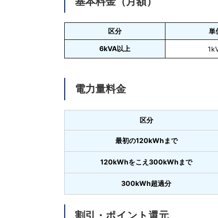
基本料金（月額）
区分
単
6kVA以上
1k
電力量料金
区分
最初の120kWhまで
120kWhをこえ300kWhまで
300kWh超過分
割引・ポイント還元