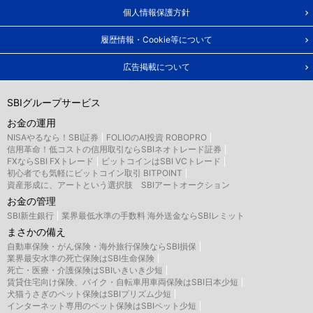
個人情報保護方針
履歴情報・Cookie等について
広告掲載について
SBIグループサービス
お金の運用
NISAやるなら！SBI証券
FOLIOのAI投資 ROBOPRO
信用革命！低コストの信用取引ならSBIネオトレード証券
FXならSBI FXトレード
ビットコインはSBI VCトレード
初心者でも気軽にビットコイン取引 BITPOINT
資産形成に、アートという選択肢 SBIアートオークション
お金の管理
SBI新生銀行
業界最低水準の手数料 海外送金ならSBIレミット
まさかの備え
自動車保険・がん保険・海外旅行保険ならSBI損保
業界最安水準の死亡保険はSBI生命保険
死亡・医療・介護保険はSBIいきいき少短
賃貸住宅向け保険、バイク・自転車用車両保険はSBI日本少短
犬猫うさぎのペット保険はSBIプリズム少短
インターネット専用のペット保険はSBIペット少短