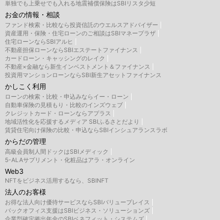
単独でも上乗せでも入れる地震補償保険はSBIリスタ少短
お金の情報・相談
ファンド検索・比較なら投資信託のウエルスアドバイザー
資産運用・保険・住宅ローンのご相談はSBIマネープラザ
住宅ローンならSBIアルヒ
不動産担保ローンならSBIエステートファイナンス
カードローン・キャッシングのレイク
不動産×金融なら新生インベストメント＆ファイナンス
投資用マンションローンならSBI新生アセットファイナンス
かしこく利用
ローンの検索・比較・申込みならイー・ローン
自動車保険の見積もり・比較のインズウェブ
クレジットカード・ローンならアプラス
地域活性化を応援するメディア SBIふるさとだより
賃貸住宅向け保険の比較・申込ならSBIインシュアランスラボ
からだの管理
高級会員制人間ドックはSBIメディック
5-ALAサプリメント・化粧品はアラ・オンライン
Web3
NFTをビジネス活用するなら、SBINFT
法人のお客様
お得な法人向け優待サービスならSBIバリュープレイス
バックオフィス支援はSBIビジネス・ソリューションズ
企業型確定拠出年金のSBIベネフィット・システムズ