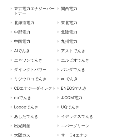
東京電力エナジーパー
関西電力
トナー
北海道電力
東北電力
中部電力
北陸電力
中国電力
九州電力
AIでんき
アストでんき
エネワンでんき
エルピオでんき
ダイレクトパワー
パンダでんき
ミツウロコでんき
auでんき
CDエナジーダイレクト
ENEOSでんき
eoでんき
J:COM電力
Looopでんき
UQでんき
あしたでんき
イデックスでんき
出光興産
エバーグリーン
大阪ガス
サーラeエナジー