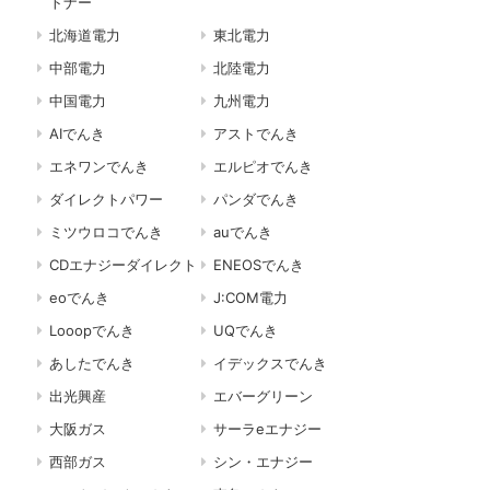
トナー
北海道電力
東北電力
中部電力
北陸電力
中国電力
九州電力
AIでんき
アストでんき
エネワンでんき
エルピオでんき
ダイレクトパワー
パンダでんき
ミツウロコでんき
auでんき
CDエナジーダイレクト
ENEOSでんき
eoでんき
J:COM電力
Looopでんき
UQでんき
あしたでんき
イデックスでんき
出光興産
エバーグリーン
大阪ガス
サーラeエナジー
西部ガス
シン・エナジー