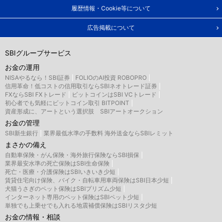
履歴情報・Cookie等について
広告掲載について
SBIグループサービス
お金の運用
NISAやるなら！SBI証券
FOLIOのAI投資 ROBOPRO
信用革命！低コストの信用取引ならSBIネオトレード証券
FXならSBI FXトレード
ビットコインはSBI VCトレード
初心者でも気軽にビットコイン取引 BITPOINT
資産形成に、アートという選択肢 SBIアートオークション
お金の管理
SBI新生銀行
業界最低水準の手数料 海外送金ならSBIレミット
まさかの備え
自動車保険・がん保険・海外旅行保険ならSBI損保
業界最安水準の死亡保険はSBI生命保険
死亡・医療・介護保険はSBIいきいき少短
賃貸住宅向け保険、バイク・自転車用車両保険はSBI日本少短
犬猫うさぎのペット保険はSBIプリズム少短
インターネット専用のペット保険はSBIペット少短
単独でも上乗せでも入れる地震補償保険はSBIリスタ少短
お金の情報・相談