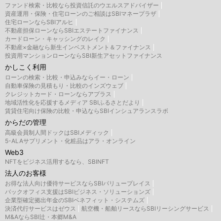
ファンド検索・比較なら投資信託のウエルスアドバイザー
資産運用・保険・住宅ローンのご相談はSBIマネープラザ
住宅ローンならSBIアルヒ
不動産担保ローンならSBIエステートファイナンス
カードローン・キャッシングのレイク
不動産×金融なら新生インベストメント＆ファイナンス
投資用マンションローンならSBI新生アセットファイナンス
かしこく利用
ローンの検索・比較・申込みならイー・ローン
自動車保険の見積もり・比較のインズウェブ
クレジットカード・ローンならアプラス
地域活性化を応援するメディア SBIふるさとだより
賃貸住宅向け保険の比較・申込ならSBIインシュアランスラボ
からだの管理
高級会員制人間ドックはSBIメディック
5-ALAサプリメント・化粧品はアラ・オンライン
Web3
NFTをビジネス活用するなら、SBINFT
法人のお客様
お得な法人向け優待サービスならSBIバリュープレイス
バックオフィス支援はSBIビジネス・ソリューションズ
企業型確定拠出年金のSBIベネフィット・システムズ
決済代行サービスはゼウス
航空機・船舶リースならSBIリーシングサービス
M&AならSBI辻・本郷M&A