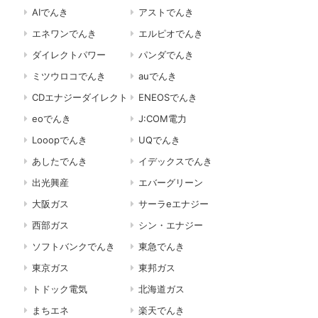
AIでんき
アストでんき
エネワンでんき
エルピオでんき
ダイレクトパワー
パンダでんき
ミツウロコでんき
auでんき
CDエナジーダイレクト
ENEOSでんき
eoでんき
J:COM電力
Looopでんき
UQでんき
あしたでんき
イデックスでんき
出光興産
エバーグリーン
大阪ガス
サーラeエナジー
西部ガス
シン・エナジー
ソフトバンクでんき
東急でんき
東京ガス
東邦ガス
トドック電気
北海道ガス
まちエネ
楽天でんき