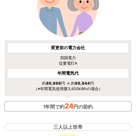
変更前の電力会社
四国電力
従量電灯A
年間電気代
約
89,868
円 → 約
89,844
円
（※年間電気使用量3,600kWhの場合）
24
1年間で約
円の節約
三人以上世帯