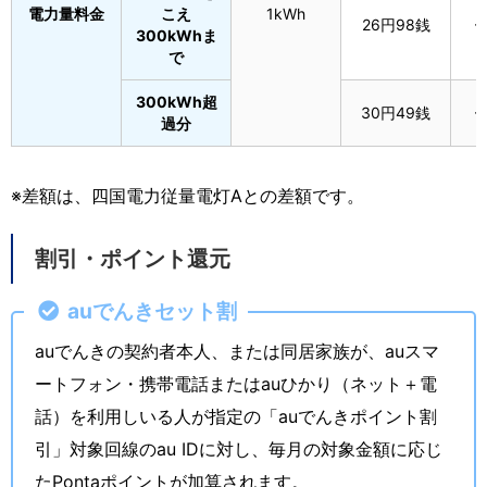
電力量料金
こえ
1kWh
26円98銭
-
300kWhま
で
300kWh超
30円49銭
-
過分
※差額は、四国電力従量電灯Aとの差額です。
割引・ポイント還元
auでんきセット割
auでんきの契約者本人、または同居家族が、auスマ
ートフォン・携帯電話またはauひかり（ネット＋電
話）を利用しいる人が指定の「auでんきポイント割
引」対象回線のau IDに対し、毎月の対象金額に応じ
たPontaポイントが加算されます。