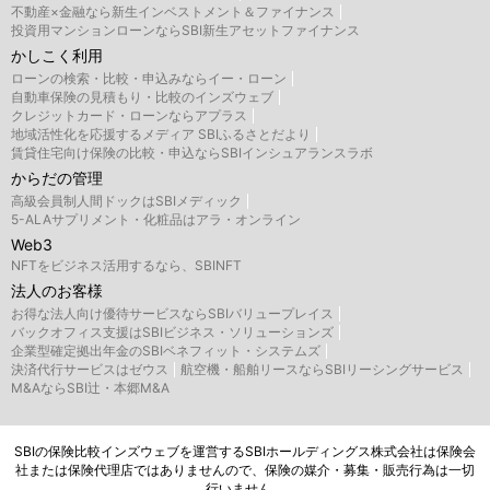
不動産×金融なら新生インベストメント＆ファイナンス
投資用マンションローンならSBI新生アセットファイナンス
かしこく利用
ローンの検索・比較・申込みならイー・ローン
自動車保険の見積もり・比較のインズウェブ
クレジットカード・ローンならアプラス
地域活性化を応援するメディア SBIふるさとだより
賃貸住宅向け保険の比較・申込ならSBIインシュアランスラボ
からだの管理
高級会員制人間ドックはSBIメディック
5-ALAサプリメント・化粧品はアラ・オンライン
Web3
NFTをビジネス活用するなら、SBINFT
法人のお客様
お得な法人向け優待サービスならSBIバリュープレイス
バックオフィス支援はSBIビジネス・ソリューションズ
企業型確定拠出年金のSBIベネフィット・システムズ
決済代行サービスはゼウス
航空機・船舶リースならSBIリーシングサービス
M&AならSBI辻・本郷M&A
SBIの保険比較インズウェブを運営するSBIホールディングス株式会社は保険会
社または保険代理店ではありませんので、保険の媒介・募集・販売行為は一切
行いません。