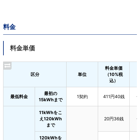
料金
料金単価
料金単価
区分
単位
（10%税
込）
最初の
最低料金
1契約
411円40銭
-
15kWhまで
11kWhをこ
え120kWh
20円36銭
-
まで
120kWhを