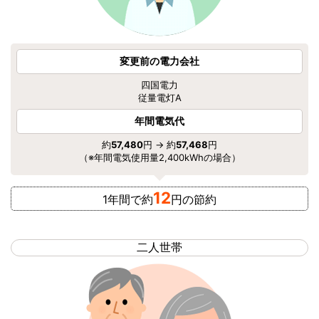
変更前の電力会社
四国電力
従量電灯A
年間電気代
約
57,480
円 → 約
57,468
円
（※年間電気使用量2,400kWhの場合）
12
1年間で約
円の節約
二人世帯