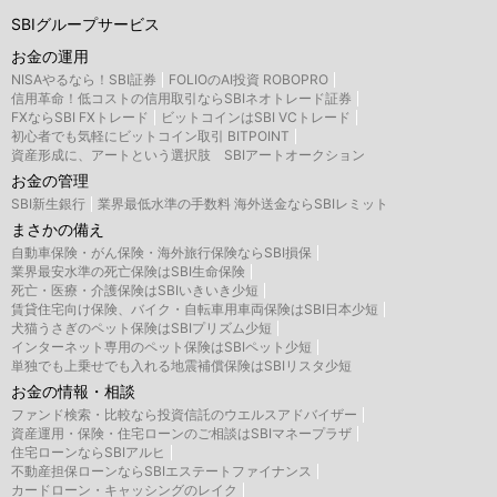
SBIグループサービス
お金の運用
NISAやるなら！SBI証券
FOLIOのAI投資 ROBOPRO
信用革命！低コストの信用取引ならSBIネオトレード証券
FXならSBI FXトレード
ビットコインはSBI VCトレード
初心者でも気軽にビットコイン取引 BITPOINT
資産形成に、アートという選択肢 SBIアートオークション
お金の管理
SBI新生銀行
業界最低水準の手数料 海外送金ならSBIレミット
まさかの備え
自動車保険・がん保険・海外旅行保険ならSBI損保
業界最安水準の死亡保険はSBI生命保険
死亡・医療・介護保険はSBIいきいき少短
賃貸住宅向け保険、バイク・自転車用車両保険はSBI日本少短
犬猫うさぎのペット保険はSBIプリズム少短
インターネット専用のペット保険はSBIペット少短
単独でも上乗せでも入れる地震補償保険はSBIリスタ少短
お金の情報・相談
ファンド検索・比較なら投資信託のウエルスアドバイザー
資産運用・保険・住宅ローンのご相談はSBIマネープラザ
住宅ローンならSBIアルヒ
不動産担保ローンならSBIエステートファイナンス
カードローン・キャッシングのレイク