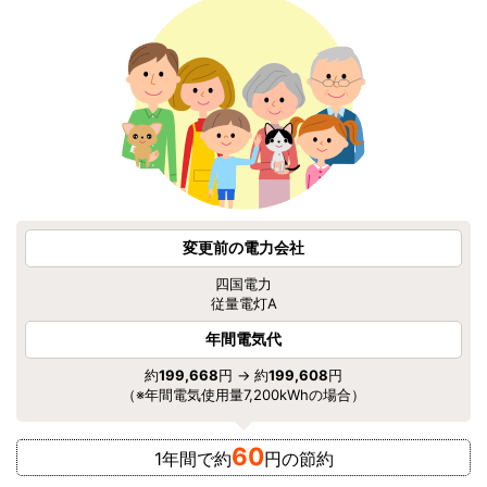
変更前の電力会社
四国電力
従量電灯A
年間電気代
約
199,668
円 → 約
199,608
円
（※年間電気使用量7,200kWhの場合）
60
1年間で約
円の節約