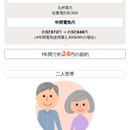
九州電力
従量電灯B/30A
年間電気代
約
57,972
円 → 約
57,948
円
（※年間電気使用量2,400kWhの場合）
24
1年間で約
円の節約
二人世帯