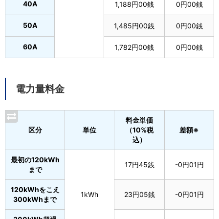
40A
1,188円00銭
0円00銭
50A
1,485円00銭
0円00銭
60A
1,782円00銭
0円00銭
電力量料金
料金単価
区分
単位
（10%税
差額※
込）
最初の120kWh
17円45銭
-0円01円
まで
120kWhをこえ
1kWh
23円05銭
-0円01円
300kWhまで