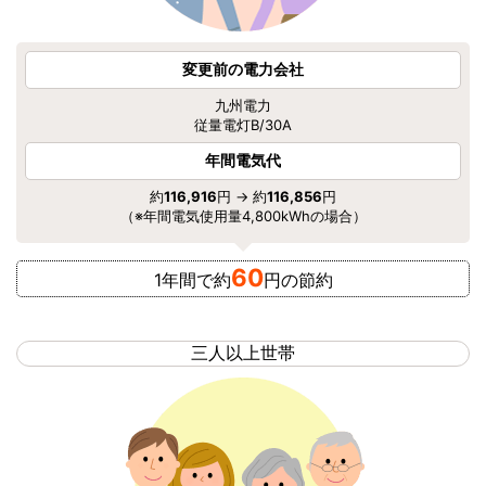
変更前の電力会社
九州電力
従量電灯B/30A
年間電気代
約
116,916
円 → 約
116,856
円
（※年間電気使用量4,800kWhの場合）
60
1年間で約
円の節約
三人以上世帯