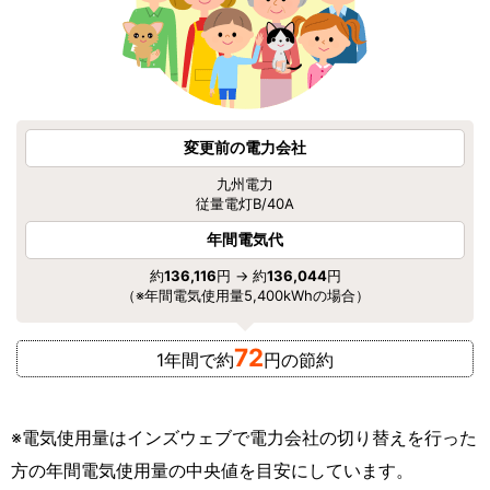
変更前の電力会社
九州電力
従量電灯B/40A
年間電気代
約
136,116
円 → 約
136,044
円
（※年間電気使用量5,400kWhの場合）
72
1年間で約
円の節約
※電気使用量はインズウェブで電力会社の切り替えを行った
方の年間電気使用量の中央値を目安にしています。