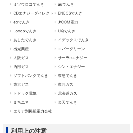
ミツウロコでんき
auでんき
CDエナジーダイレクト
ENEOSでんき
eoでんき
J:COM電力
Looopでんき
UQでんき
あしたでんき
イデックスでんき
出光興産
エバーグリーン
大阪ガス
サーラeエナジー
西部ガス
シン・エナジー
ソフトバンクでんき
東急でんき
東京ガス
東邦ガス
トドック電気
北海道ガス
まちエネ
楽天でんき
エリア別掲載電力会社
利用上の注意