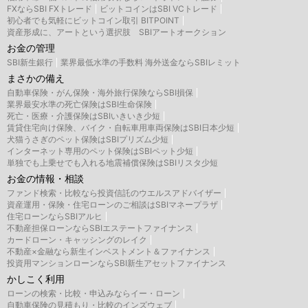
FXならSBI FXトレード
ビットコインはSBI VCトレード
初心者でも気軽にビットコイン取引 BITPOINT
資産形成に、アートという選択肢 SBIアートオークション
お金の管理
SBI新生銀行
業界最低水準の手数料 海外送金ならSBIレミット
まさかの備え
自動車保険・がん保険・海外旅行保険ならSBI損保
業界最安水準の死亡保険はSBI生命保険
死亡・医療・介護保険はSBIいきいき少短
賃貸住宅向け保険、バイク・自転車用車両保険はSBI日本少短
犬猫うさぎのペット保険はSBIプリズム少短
インターネット専用のペット保険はSBIペット少短
単独でも上乗せでも入れる地震補償保険はSBIリスタ少短
お金の情報・相談
ファンド検索・比較なら投資信託のウエルスアドバイザー
資産運用・保険・住宅ローンのご相談はSBIマネープラザ
住宅ローンならSBIアルヒ
不動産担保ローンならSBIエステートファイナンス
カードローン・キャッシングのレイク
不動産×金融なら新生インベストメント＆ファイナンス
投資用マンションローンならSBI新生アセットファイナンス
かしこく利用
ローンの検索・比較・申込みならイー・ローン
自動車保険の見積もり・比較のインズウェブ