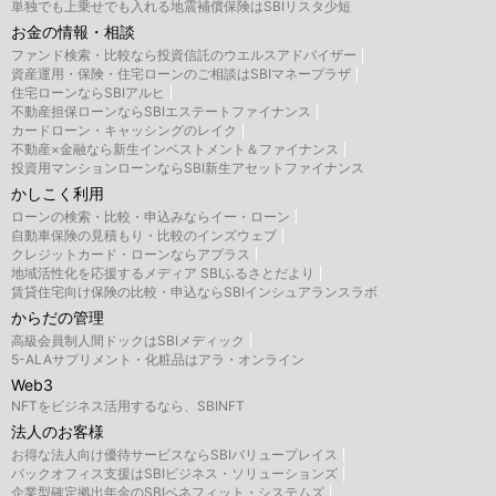
単独でも上乗せでも入れる地震補償保険はSBIリスタ少短
お金の情報・相談
ファンド検索・比較なら投資信託のウエルスアドバイザー
資産運用・保険・住宅ローンのご相談はSBIマネープラザ
住宅ローンならSBIアルヒ
不動産担保ローンならSBIエステートファイナンス
カードローン・キャッシングのレイク
不動産×金融なら新生インベストメント＆ファイナンス
投資用マンションローンならSBI新生アセットファイナンス
かしこく利用
ローンの検索・比較・申込みならイー・ローン
自動車保険の見積もり・比較のインズウェブ
クレジットカード・ローンならアプラス
地域活性化を応援するメディア SBIふるさとだより
賃貸住宅向け保険の比較・申込ならSBIインシュアランスラボ
からだの管理
高級会員制人間ドックはSBIメディック
5-ALAサプリメント・化粧品はアラ・オンライン
Web3
NFTをビジネス活用するなら、SBINFT
法人のお客様
お得な法人向け優待サービスならSBIバリュープレイス
バックオフィス支援はSBIビジネス・ソリューションズ
企業型確定拠出年金のSBIベネフィット・システムズ