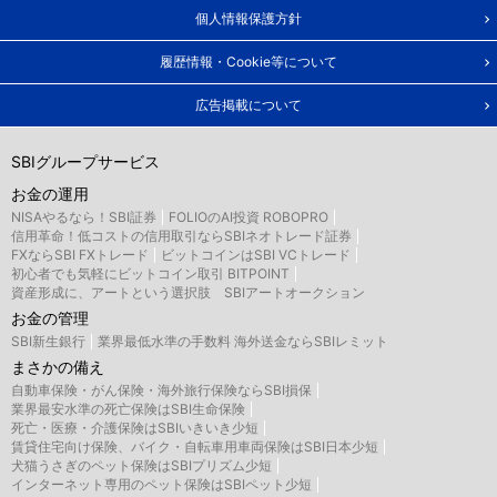
個人情報保護方針
履歴情報・Cookie等について
広告掲載について
SBIグループサービス
お金の運用
NISAやるなら！SBI証券
FOLIOのAI投資 ROBOPRO
信用革命！低コストの信用取引ならSBIネオトレード証券
FXならSBI FXトレード
ビットコインはSBI VCトレード
初心者でも気軽にビットコイン取引 BITPOINT
資産形成に、アートという選択肢 SBIアートオークション
お金の管理
SBI新生銀行
業界最低水準の手数料 海外送金ならSBIレミット
まさかの備え
自動車保険・がん保険・海外旅行保険ならSBI損保
業界最安水準の死亡保険はSBI生命保険
死亡・医療・介護保険はSBIいきいき少短
賃貸住宅向け保険、バイク・自転車用車両保険はSBI日本少短
犬猫うさぎのペット保険はSBIプリズム少短
インターネット専用のペット保険はSBIペット少短