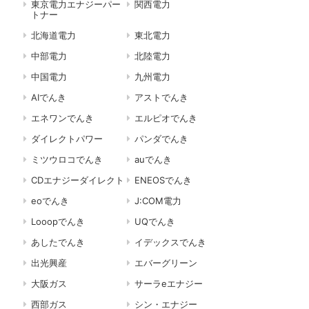
東京電力エナジーパー
関西電力
トナー
北海道電力
東北電力
中部電力
北陸電力
中国電力
九州電力
AIでんき
アストでんき
エネワンでんき
エルピオでんき
ダイレクトパワー
パンダでんき
ミツウロコでんき
auでんき
CDエナジーダイレクト
ENEOSでんき
eoでんき
J:COM電力
Looopでんき
UQでんき
あしたでんき
イデックスでんき
出光興産
エバーグリーン
大阪ガス
サーラeエナジー
西部ガス
シン・エナジー