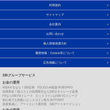
利用規約
サイトマップ
会社案内
お問い合わせ
個人情報保護方針
履歴情報・Cookie等について
広告掲載について
SBIグループサービス
お金の運用
NISAやるなら！SBI証券
FOLIOのAI投資 ROBOPRO
信用革命！低コストの信用取引ならSBIネオトレード証券
FXならSBI FXトレード
ビットコインはSBI VCトレード
初心者でも気軽にビットコイン取引 BITPOINT
資産形成に、アートという選択肢 SBIアートオークション
お金の管理