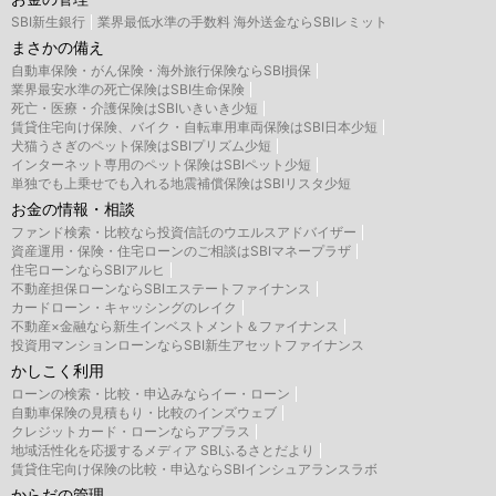
SBI新生銀行
業界最低水準の手数料 海外送金ならSBIレミット
まさかの備え
自動車保険・がん保険・海外旅行保険ならSBI損保
業界最安水準の死亡保険はSBI生命保険
死亡・医療・介護保険はSBIいきいき少短
賃貸住宅向け保険、バイク・自転車用車両保険はSBI日本少短
犬猫うさぎのペット保険はSBIプリズム少短
インターネット専用のペット保険はSBIペット少短
単独でも上乗せでも入れる地震補償保険はSBIリスタ少短
お金の情報・相談
ファンド検索・比較なら投資信託のウエルスアドバイザー
資産運用・保険・住宅ローンのご相談はSBIマネープラザ
住宅ローンならSBIアルヒ
不動産担保ローンならSBIエステートファイナンス
カードローン・キャッシングのレイク
不動産×金融なら新生インベストメント＆ファイナンス
投資用マンションローンならSBI新生アセットファイナンス
かしこく利用
ローンの検索・比較・申込みならイー・ローン
自動車保険の見積もり・比較のインズウェブ
クレジットカード・ローンならアプラス
地域活性化を応援するメディア SBIふるさとだより
賃貸住宅向け保険の比較・申込ならSBIインシュアランスラボ
からだの管理