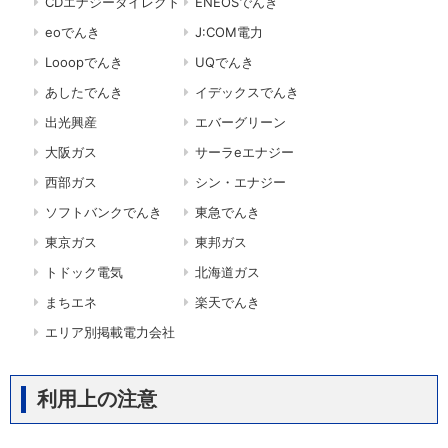
CDエナジーダイレクト
ENEOSでんき
eoでんき
J:COM電力
Looopでんき
UQでんき
あしたでんき
イデックスでんき
出光興産
エバーグリーン
大阪ガス
サーラeエナジー
西部ガス
シン・エナジー
ソフトバンクでんき
東急でんき
東京ガス
東邦ガス
トドック電気
北海道ガス
まちエネ
楽天でんき
エリア別掲載電力会社
利用上の注意