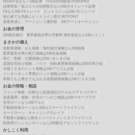
NISAやるなら！SBI証券
FOLIOのAI投資 ROBOPRO
信用革命！低コストの信用取引ならSBIネオトレード証券
FXならSBI FXトレード
ビットコインはSBI VCトレード
初心者でも気軽にビットコイン取引 BITPOINT
資産形成に、アートという選択肢 SBIアートオークション
お金の管理
SBI新生銀行
業界最低水準の手数料 海外送金ならSBIレミット
まさかの備え
自動車保険・がん保険・海外旅行保険ならSBI損保
業界最安水準の死亡保険はSBI生命保険
死亡・医療・介護保険はSBIいきいき少短
賃貸住宅向け保険、バイク・自転車用車両保険はSBI日本少短
犬猫うさぎのペット保険はSBIプリズム少短
インターネット専用のペット保険はSBIペット少短
単独でも上乗せでも入れる地震補償保険はSBIリスタ少短
お金の情報・相談
ファンド検索・比較なら投資信託のウエルスアドバイザー
資産運用・保険・住宅ローンのご相談はSBIマネープラザ
住宅ローンならSBIアルヒ
不動産担保ローンならSBIエステートファイナンス
カードローン・キャッシングのレイク
不動産×金融なら新生インベストメント＆ファイナンス
投資用マンションローンならSBI新生アセットファイナンス
かしこく利用