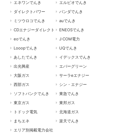
エネワンでんき
エルピオでんき
ダイレクトパワー
パンダでんき
ミツウロコでんき
auでんき
CDエナジーダイレクト
ENEOSでんき
eoでんき
J:COM電力
Looopでんき
UQでんき
あしたでんき
イデックスでんき
出光興産
エバーグリーン
大阪ガス
サーラeエナジー
西部ガス
シン・エナジー
ソフトバンクでんき
東急でんき
東京ガス
東邦ガス
トドック電気
北海道ガス
まちエネ
楽天でんき
エリア別掲載電力会社