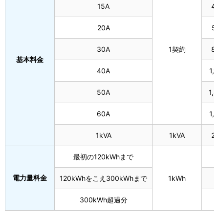
15A
4
20A
5
30A
1契約
8
基本料金
40A
1,
50A
1,
60A
1,
1kVA
1kVA
2
最初の120kWhまで
1
電力量料金
120kWhをこえ300kWhまで
1kWh
2
300kWh超過分
2