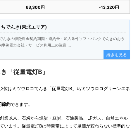
63,300円
-13,320円
ちでんき(東北エリア)
ちでんきの特徴料金契約期間・違約金・加入条件ソフトバンクでんきのおう
事例電力会社・サービス利用上の注意 ...
続きを見る
き「従量電灯B」
社2位はミツウロコでんき「従量電灯B」byミツウロコグリーンエネ
0円節約
できます。
創業以来、石炭から煉炭・豆炭、石油製品、LPガス、自然エネル
ています。従量電灯Bは時間帯によって単価が変わらない標準的な