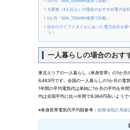
1か月「40A_435kWh使用で比較」
大家族（4人以上）の場合のおすすめ電力会
1か月「50A_700kWh使用で比較」
自分のライフスタイルにあった電力会社を探
う！
一人暮らしの場合のおす
東北エリアの一人暮らし（単身世帯）の1か月
6,463円です。全国の一人暮らしの1か月の電
1年間の平均電気代は単純に1か月の平均を年
均は全国平均に比べ年間で8,064円高いようで
※単身世帯電気代平均額参考：
総務省統計局家計