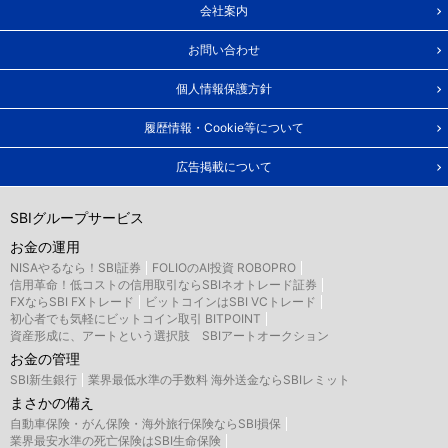
会社案内
お問い合わせ
個人情報保護方針
履歴情報・Cookie等について
広告掲載について
SBIグループサービス
お金の運用
NISAやるなら！SBI証券
FOLIOのAI投資 ROBOPRO
信用革命！低コストの信用取引ならSBIネオトレード証券
FXならSBI FXトレード
ビットコインはSBI VCトレード
初心者でも気軽にビットコイン取引 BITPOINT
資産形成に、アートという選択肢 SBIアートオークション
お金の管理
SBI新生銀行
業界最低水準の手数料 海外送金ならSBIレミット
まさかの備え
自動車保険・がん保険・海外旅行保険ならSBI損保
業界最安水準の死亡保険はSBI生命保険