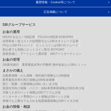
履歴情報・Cookie等について
広告掲載について
SBIグループサービス
お金の運用
NISAやるなら！SBI証券
FOLIOのAI投資 ROBOPRO
信用革命！低コストの信用取引ならSBIネオトレード証券
FXならSBI FXトレード
ビットコインはSBI VCトレード
初心者でも気軽にビットコイン取引 BITPOINT
資産形成に、アートという選択肢 SBIアートオークション
お金の管理
SBI新生銀行
業界最低水準の手数料 海外送金ならSBIレミット
まさかの備え
自動車保険・がん保険・海外旅行保険ならSBI損保
業界最安水準の死亡保険はSBI生命保険
死亡・医療・介護保険はSBIいきいき少短
賃貸住宅向け保険、バイク・自転車用車両保険はSBI日本少短
犬猫うさぎのペット保険はSBIプリズム少短
インターネット専用のペット保険はSBIペット少短
単独でも上乗せでも入れる地震補償保険はSBIリスタ少短
お金の情報・相談