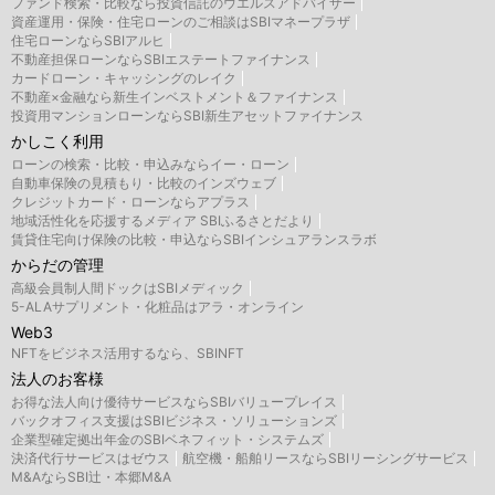
ファンド検索・比較なら投資信託のウエルスアドバイザー
資産運用・保険・住宅ローンのご相談はSBIマネープラザ
住宅ローンならSBIアルヒ
不動産担保ローンならSBIエステートファイナンス
カードローン・キャッシングのレイク
不動産×金融なら新生インベストメント＆ファイナンス
投資用マンションローンならSBI新生アセットファイナンス
かしこく利用
ローンの検索・比較・申込みならイー・ローン
自動車保険の見積もり・比較のインズウェブ
クレジットカード・ローンならアプラス
地域活性化を応援するメディア SBIふるさとだより
賃貸住宅向け保険の比較・申込ならSBIインシュアランスラボ
からだの管理
高級会員制人間ドックはSBIメディック
5-ALAサプリメント・化粧品はアラ・オンライン
Web3
NFTをビジネス活用するなら、SBINFT
法人のお客様
お得な法人向け優待サービスならSBIバリュープレイス
バックオフィス支援はSBIビジネス・ソリューションズ
企業型確定拠出年金のSBIベネフィット・システムズ
決済代行サービスはゼウス
航空機・船舶リースならSBIリーシングサービス
M&AならSBI辻・本郷M&A