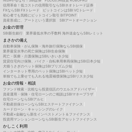
NISAやるなら！SBI証券
FOLIOのAI投資 ROBOPRO
信用革命！低コストの信用取引ならSBIネオトレード証券
FXならSBI FXトレード
ビットコインはSBI VCトレード
初心者でも気軽にビットコイン取引 BITPOINT
資産形成に、アートという選択肢 SBIアートオークション
お金の管理
SBI新生銀行
業界最低水準の手数料 海外送金ならSBIレミット
まさかの備え
自動車保険・がん保険・海外旅行保険ならSBI損保
業界最安水準の死亡保険はSBI生命保険
死亡・医療・介護保険はSBIいきいき少短
賃貸住宅向け保険、バイク・自転車用車両保険はSBI日本少短
犬猫うさぎのペット保険はSBIプリズム少短
インターネット専用のペット保険はSBIペット少短
単独でも上乗せでも入れる地震補償保険はSBIリスタ少短
お金の情報・相談
ファンド検索・比較なら投資信託のウエルスアドバイザー
資産運用・保険・住宅ローンのご相談はSBIマネープラザ
住宅ローンならSBIアルヒ
不動産担保ローンならSBIエステートファイナンス
カードローン・キャッシングのレイク
不動産×金融なら新生インベストメント＆ファイナンス
投資用マンションローンならSBI新生アセットファイナンス
かしこく利用