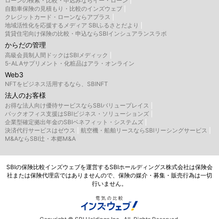
ローンの検索・比較・申込みならイー・ローン
自動車保険の見積もり・比較のインズウェブ
クレジットカード・ローンならアプラス
地域活性化を応援するメディア SBIふるさとだより
賃貸住宅向け保険の比較・申込ならSBIインシュアランスラボ
からだの管理
高級会員制人間ドックはSBIメディック
5-ALAサプリメント・化粧品はアラ・オンライン
Web3
NFTをビジネス活用するなら、SBINFT
法人のお客様
お得な法人向け優待サービスならSBIバリュープレイス
バックオフィス支援はSBIビジネス・ソリューションズ
企業型確定拠出年金のSBIベネフィット・システムズ
決済代行サービスはゼウス
航空機・船舶リースならSBIリーシングサービス
M&AならSBI辻・本郷M&A
SBIの保険比較インズウェブを運営するSBIホールディングス株式会社は保険会
社または保険代理店ではありませんので、保険の媒介・募集・販売行為は一切
行いません。