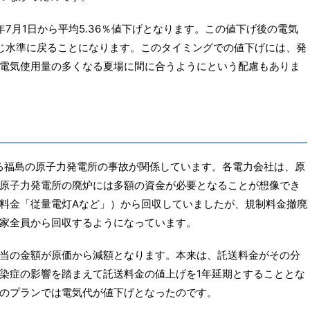
18年7月1日から平均5.36％値下げとなります。この値下げ後の電気
じ水準に戻ることになります。このタイミングでの値下げには、発
電気使用量の多くなる夏場に間に合うようにという配慮もありま
よる福島の原子力発電所の事故が関係しています。各電力会社は、原
原子力発電所の廃炉には多額の資金が必要となることが想像でき
料金「従量電灯Aなど」）から回収していましたが、規制料金撤廃
家全員から回収するようになっています。
当の金額が原価から減額となります。本来は、託送料金がその分
染症の影響を踏まえて託送料金の値上げを1年延期とすることとな
のプランでは電気代が値下げとなったのです。