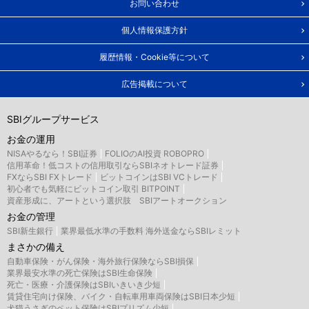
お問い合わせ
個人情報保護方針
履歴情報・Cookie等について
広告掲載について
SBIグループサービス
お金の運用
NISAやるなら！SBI証券
FOLIOのAI投資 ROBOPRO
信用革命！低コストの信用取引ならSBIネオトレード証券
FXならSBI FXトレード
ビットコインはSBI VCトレード
初心者でも気軽にビットコイン取引 BITPOINT
資産形成に、アートという選択肢 SBIアートオークション
お金の管理
SBI新生銀行
業界最低水準の手数料 海外送金ならSBIレミット
まさかの備え
自動車保険・がん保険・海外旅行保険ならSBI損保
業界最安水準の死亡保険はSBI生命保険
死亡・医療・介護保険はSBIいきいき少短
賃貸住宅向け保険、バイク・自転車用車両保険はSBI日本少短
犬猫うさぎのペット保険はSBIプリズム少短