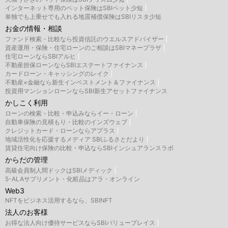
インターネット専用のペット保険はSBIペット少短
単独でも上乗せでも入れる地震補償保険はSBIリスタ少短
お金の情報・相談
ファンド検索・比較なら投資信託のウエルスアドバイザー
資産運用・保険・住宅ローンのご相談はSBIマネープラザ
住宅ローンならSBIアルヒ
不動産担保ローンならSBIエステートファイナンス
カードローン・キャッシングのレイク
不動産×金融なら新生インベストメント＆ファイナンス
投資用マンションローンならSBI新生アセットファイナンス
かしこく利用
ローンの検索・比較・申込みならイー・ローン
自動車保険の見積もり・比較のインズウェブ
クレジットカード・ローンならアプラス
地域活性化を応援するメディア SBIふるさとだより
賃貸住宅向け保険の比較・申込ならSBIインシュアランスラボ
からだの管理
高級会員制人間ドックはSBIメディック
5-ALAサプリメント・化粧品はアラ・オンライン
Web3
NFTをビジネス活用するなら、SBINFT
法人のお客様
お得な法人向け優待サービスならSBIバリュープレイス