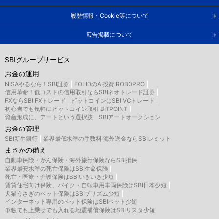
履歴情報・Cookie等について
広告掲載について
SBIグループサービス
お金の運用
NISAやるなら！SBI証券
FOLIOのAI投資 ROBOPRO
信用革命！低コストの信用取引ならSBIネオトレード証券
FXならSBI FXトレード
ビットコインはSBI VCトレード
初心者でも気軽にビットコイン取引 BITPOINT
資産形成に、アートという選択肢 SBIアートオークション
お金の管理
SBI新生銀行
業界最低水準の手数料 海外送金ならSBIレミット
まさかの備え
自動車保険・がん保険・海外旅行保険ならSBI損保
業界最安水準の死亡保険はSBI生命保険
死亡・医療・介護保険はSBIいきいき少短
賃貸住宅向け保険、バイク・自転車用車両保険はSBI日本少短
犬猫うさぎのペット保険はSBIプリズム少短
インターネット専用のペット保険はSBIペット少短
単独でも上乗せでも入れる地震補償保険はSBIリスタ少短