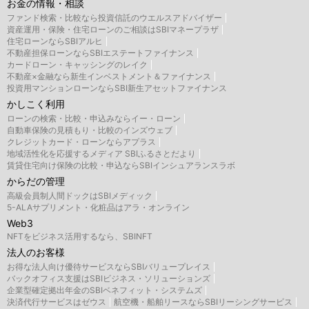
お金の情報・相談
ファンド検索・比較なら投資信託のウエルスアドバイザー
資産運用・保険・住宅ローンのご相談はSBIマネープラザ
住宅ローンならSBIアルヒ
不動産担保ローンならSBIエステートファイナンス
カードローン・キャッシングのレイク
不動産×金融なら新生インベストメント＆ファイナンス
投資用マンションローンならSBI新生アセットファイナンス
かしこく利用
ローンの検索・比較・申込みならイー・ローン
自動車保険の見積もり・比較のインズウェブ
クレジットカード・ローンならアプラス
地域活性化を応援するメディア SBIふるさとだより
賃貸住宅向け保険の比較・申込ならSBIインシュアランスラボ
からだの管理
高級会員制人間ドックはSBIメディック
5-ALAサプリメント・化粧品はアラ・オンライン
Web3
NFTをビジネス活用するなら、SBINFT
法人のお客様
お得な法人向け優待サービスならSBIバリュープレイス
バックオフィス支援はSBIビジネス・ソリューションズ
企業型確定拠出年金のSBIベネフィット・システムズ
決済代行サービスはゼウス
航空機・船舶リースならSBIリーシングサービス