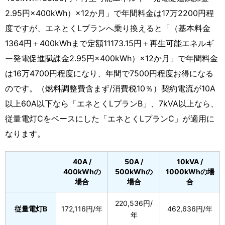
2.95円×400kWh）×12か月」で年間料金は17万2200円程
度ですが、エネとくLプランへ乗り換えると「（基本料金
1364円＋400kWhまで定額11173.15円＋再生可能エネルギ
ー発電促進賦課金2.95円×400kWh）×12か月」で年間料金
は16万4700円程度になり、年間で7500円程度お得になる
のです。（燃料調整費含まず/消費税10％）契約電流が10A
以上60A以下なら「エネとくLプランB」、7kVA以上なら、
従量電灯Cをベースにした「エネとくLプランC」が適用に
なります。
40A /
50A /
10kVA /
400kWhの
500kWhの
1000kWhの場
場合
場合
合
220,536円/
従量電灯B
172,116円/年
462,636円/年
年