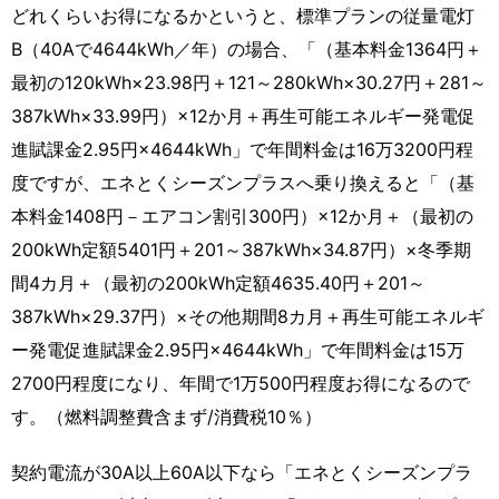
どれくらいお得になるかというと、標準プランの従量電灯
B（40Aで4644kWh／年）の場合、「（基本料金1364円＋
最初の120kWh×23.98円＋121～280kWh×30.27円＋281～
387kWh×33.99円）×12か月＋再生可能エネルギー発電促
進賦課金2.95円×4644kWh」で年間料金は16万3200円程
度ですが、エネとくシーズンプラスへ乗り換えると「（基
本料金1408円－エアコン割引300円）×12か月＋（最初の
200kWh定額5401円＋201～387kWh×34.87円）×冬季期
間4カ月＋（最初の200kWh定額4635.40円＋201～
387kWh×29.37円）×その他期間8カ月＋再生可能エネルギ
ー発電促進賦課金2.95円×4644kWh」で年間料金は15万
2700円程度になり、年間で1万500円程度お得になるので
す。（燃料調整費含まず/消費税10％）
契約電流が30A以上60A以下なら「エネとくシーズンプラ