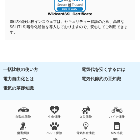
WildcardSSL Certificate
SBIの保険比較インズウェブは、セキュリティー保護のため、高度な
SSL(TLS)暗号化通信を導入しておりますので、安心してご利用できま
す。
一括比較の使い方
電気代を安くするには
電力自由化とは
電気代節約の豆知識
電気の基礎知識
自動車保険
生命保険
火災保険
バイク保険
傷害保険
ペット保険
電気料金比較
SIM比較