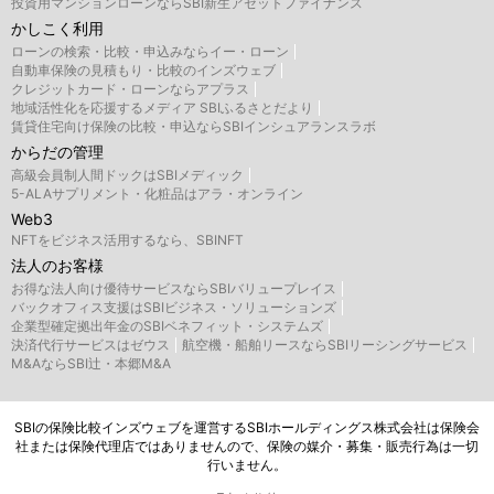
投資用マンションローンならSBI新生アセットファイナンス
かしこく利用
ローンの検索・比較・申込みならイー・ローン
自動車保険の見積もり・比較のインズウェブ
クレジットカード・ローンならアプラス
地域活性化を応援するメディア SBIふるさとだより
賃貸住宅向け保険の比較・申込ならSBIインシュアランスラボ
からだの管理
高級会員制人間ドックはSBIメディック
5-ALAサプリメント・化粧品はアラ・オンライン
Web3
NFTをビジネス活用するなら、SBINFT
法人のお客様
お得な法人向け優待サービスならSBIバリュープレイス
バックオフィス支援はSBIビジネス・ソリューションズ
企業型確定拠出年金のSBIベネフィット・システムズ
決済代行サービスはゼウス
航空機・船舶リースならSBIリーシングサービス
M&AならSBI辻・本郷M&A
SBIの保険比較インズウェブを運営するSBIホールディングス株式会社は保険会
社または保険代理店ではありませんので、保険の媒介・募集・販売行為は一切
行いません。