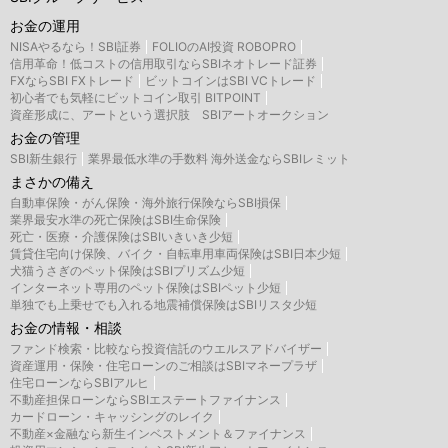
お金の運用
NISAやるなら！SBI証券
FOLIOのAI投資 ROBOPRO
信用革命！低コストの信用取引ならSBIネオトレード証券
FXならSBI FXトレード
ビットコインはSBI VCトレード
初心者でも気軽にビットコイン取引 BITPOINT
資産形成に、アートという選択肢 SBIアートオークション
お金の管理
SBI新生銀行
業界最低水準の手数料 海外送金ならSBIレミット
まさかの備え
自動車保険・がん保険・海外旅行保険ならSBI損保
業界最安水準の死亡保険はSBI生命保険
死亡・医療・介護保険はSBIいきいき少短
賃貸住宅向け保険、バイク・自転車用車両保険はSBI日本少短
犬猫うさぎのペット保険はSBIプリズム少短
インターネット専用のペット保険はSBIペット少短
単独でも上乗せでも入れる地震補償保険はSBIリスタ少短
お金の情報・相談
ファンド検索・比較なら投資信託のウエルスアドバイザー
資産運用・保険・住宅ローンのご相談はSBIマネープラザ
住宅ローンならSBIアルヒ
不動産担保ローンならSBIエステートファイナンス
カードローン・キャッシングのレイク
不動産×金融なら新生インベストメント＆ファイナンス