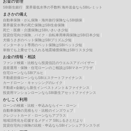
お金の管理
SBI新生銀行
業界最低水準の手数料 海外送金ならSBIレミット
まさかの備え
自動車保険・がん保険・海外旅行保険ならSBI損保
業界最安水準の死亡保険はSBI生命保険
死亡・医療・介護保険はSBIいきいき少短
賃貸住宅向け保険、バイク・自転車用車両保険はSBI日本少短
犬猫うさぎのペット保険はSBIプリズム少短
インターネット専用のペット保険はSBIペット少短
単独でも上乗せでも入れる地震補償保険はSBIリスタ少短
お金の情報・相談
ファンド検索・比較なら投資信託のウエルスアドバイザー
資産運用・保険・住宅ローンのご相談はSBIマネープラザ
住宅ローンならSBIアルヒ
不動産担保ローンならSBIエステートファイナンス
カードローン・キャッシングのレイク
不動産×金融なら新生インベストメント＆ファイナンス
投資用マンションローンならSBI新生アセットファイナンス
かしこく利用
ローンの検索・比較・申込みならイー・ローン
自動車保険の見積もり・比較のインズウェブ
クレジットカード・ローンならアプラス
地域活性化を応援するメディア SBIふるさとだより
賃貸住宅向け保険の比較・申込ならSBIインシュアランスラボ