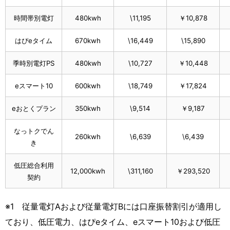
時間帯別電灯
480kwh
\11,195
￥10,878
はぴeタイム
670kwh
\16,449
\15,890
季時別電灯PS
480kwh
\10,727
￥10,448
eスマート10
600kwh
\18,749
￥17,824
eおとくプラン
350kwh
\9,514
￥9,187
なっトクでん
260kwh
\6,639
\6,439
き
低圧総合利用
12,000kwh
\311,160
￥293,520
契約
※1 従量電灯Aおよび従量電灯Bには口座振替割引が適用し
ており、低圧電力、はぴeタイム、eスマート10および低圧