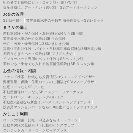
初心者でも気軽にビットコイン取引 BITPOINT
資産形成に、アートという選択肢 SBIアートオークション
お金の管理
SBI新生銀行
業界最低水準の手数料 海外送金ならSBIレミット
まさかの備え
自動車保険・がん保険・海外旅行保険ならSBI損保
業界最安水準の死亡保険はSBI生命保険
死亡・医療・介護保険はSBIいきいき少短
賃貸住宅向け保険、バイク・自転車用車両保険はSBI日本少短
犬猫うさぎのペット保険はSBIプリズム少短
インターネット専用のペット保険はSBIペット少短
単独でも上乗せでも入れる地震補償保険はSBIリスタ少短
お金の情報・相談
ファンド検索・比較なら投資信託のウエルスアドバイザー
資産運用・保険・住宅ローンのご相談はSBIマネープラザ
住宅ローンならSBIアルヒ
不動産担保ローンならSBIエステートファイナンス
カードローン・キャッシングのレイク
不動産×金融なら新生インベストメント＆ファイナンス
投資用マンションローンならSBI新生アセットファイナンス
かしこく利用
ローンの検索・比較・申込みならイー・ローン
自動車保険の見積もり・比較のインズウェブ
クレジットカード・ローンならアプラス