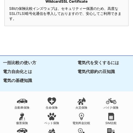
WildcardSSL Certificate
SBIの保険比較インズウェブは、セキュリティー保護のため、高度な
SSL(TLS)暗号化通信を導入しておりますので、安心してご利用できま
す。
一括比較の使い方
電気代を安くするには
電力自由化とは
電気代節約の豆知識
電気の基礎知識
自動車保険
生命保険
火災保険
バイク保険
傷害保険
ペット保険
電気料金比較
SIM比較