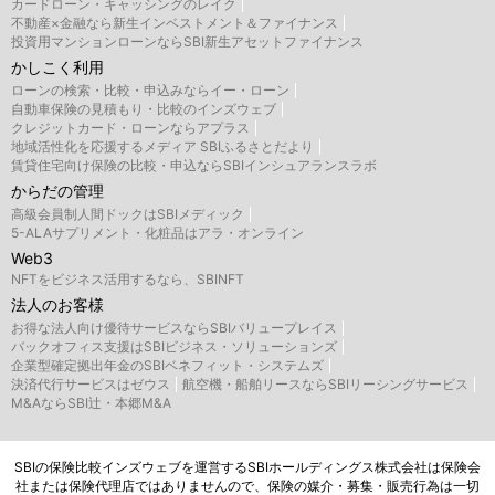
カードローン・キャッシングのレイク
不動産×金融なら新生インベストメント＆ファイナンス
投資用マンションローンならSBI新生アセットファイナンス
かしこく利用
ローンの検索・比較・申込みならイー・ローン
自動車保険の見積もり・比較のインズウェブ
クレジットカード・ローンならアプラス
地域活性化を応援するメディア SBIふるさとだより
賃貸住宅向け保険の比較・申込ならSBIインシュアランスラボ
からだの管理
高級会員制人間ドックはSBIメディック
5-ALAサプリメント・化粧品はアラ・オンライン
Web3
NFTをビジネス活用するなら、SBINFT
法人のお客様
お得な法人向け優待サービスならSBIバリュープレイス
バックオフィス支援はSBIビジネス・ソリューションズ
企業型確定拠出年金のSBIベネフィット・システムズ
決済代行サービスはゼウス
航空機・船舶リースならSBIリーシングサービス
M&AならSBI辻・本郷M&A
SBIの保険比較インズウェブを運営するSBIホールディングス株式会社は保険会
社または保険代理店ではありませんので、保険の媒介・募集・販売行為は一切