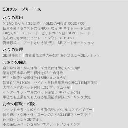
SBIグループサービス
お金の運用
NISAやるなら！SBI証券
FOLIOのAI投資 ROBOPRO
信用革命！低コストの信用取引ならSBIネオトレード証券
FXならSBI FXトレード
ビットコインはSBI VCトレード
初心者でも気軽にビットコイン取引 BITPOINT
資産形成に、アートという選択肢 SBIアートオークション
お金の管理
SBI新生銀行
業界最低水準の手数料 海外送金ならSBIレミット
まさかの備え
自動車保険・がん保険・海外旅行保険ならSBI損保
業界最安水準の死亡保険はSBI生命保険
死亡・医療・介護保険はSBIいきいき少短
賃貸住宅向け保険、バイク・自転車用車両保険はSBI日本少短
犬猫うさぎのペット保険はSBIプリズム少短
インターネット専用のペット保険はSBIペット少短
単独でも上乗せでも入れる地震補償保険はSBIリスタ少短
お金の情報・相談
ファンド検索・比較なら投資信託のウエルスアドバイザー
資産運用・保険・住宅ローンのご相談はSBIマネープラザ
住宅ローンならSBIアルヒ
不動産担保ローンならSBIエステートファイナンス