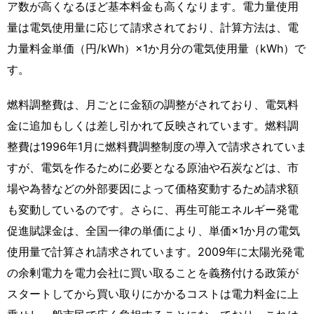
ア数が高くなるほど基本料金も高くなります。電力量使用
量は電気使用量に応じて請求されており、計算方法は、電
力量料金単価（円/kWh）×1か月分の電気使用量（kWh）で
す。
燃料調整費は、月ごとに金額の調整がされており、電気料
金に追加もしくは差し引かれて反映されています。燃料調
整費は1996年1月に燃料費調整制度の導入で請求されていま
すが、電気を作るために必要となる原油や石炭などは、市
場や為替などの外部要因によって価格変動するため請求額
も変動しているのです。さらに、再生可能エネルギー発電
促進賦課金は、全国一律の単価により、単価×1か月の電気
使用量で計算され請求されています。2009年に太陽光発電
の余剰電力を電力会社に買い取ることを義務付ける政策が
スタートしてから買い取りにかかるコストは電力料金に上