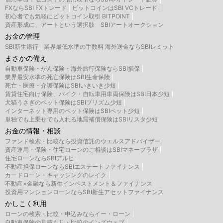
FXならSBI FXトレード
ビットコインはSBI VCトレード
初心者でも気軽にビットコイン取引 BITPOINT
資産形成に、アートという選択肢 SBIアートオークション
お金の管理
SBI新生銀行
業界最低水準の手数料 海外送金ならSBIレミット
まさかの備え
自動車保険・がん保険・海外旅行保険ならSBI損保
業界最安水準の死亡保険はSBI生命保険
死亡・医療・介護保険はSBIいきいき少短
賃貸住宅向け保険、バイク・自転車用車両保険はSBI日本少短
犬猫うさぎのペット保険はSBIプリズム少短
インターネット専用のペット保険はSBIペット少短
単独でも上乗せでも入れる地震補償保険はSBIリスタ少短
お金の情報・相談
ファンド検索・比較なら投資信託のウエルスアドバイザー
資産運用・保険・住宅ローンのご相談はSBIマネープラザ
住宅ローンならSBIアルヒ
不動産担保ローンならSBIエステートファイナンス
カードローン・キャッシングのレイク
不動産×金融なら新生インベストメント＆ファイナンス
投資用マンションローンならSBI新生アセットファイナンス
かしこく利用
ローンの検索・比較・申込みならイー・ローン
自動車保険の見積もり・比較のインズウェブ