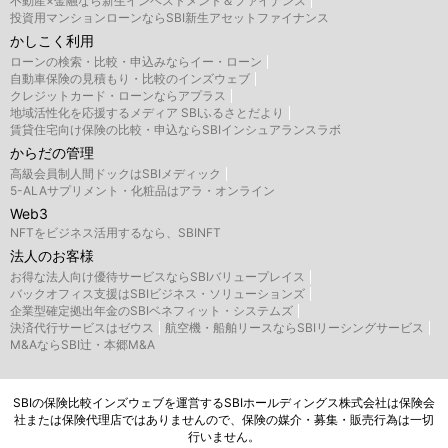
不動産×金融なら新生インベストメント＆ファイナンス
投資用マンションローンならSBI新生アセットファイナンス
かしこく利用
ローンの検索・比較・申込みならイー・ローン
自動車保険の見積もり・比較のインズウェブ
クレジットカード・ローンならアプラス
地域活性化を応援するメディア SBIふるさとだより
賃貸住宅向け保険の比較・申込ならSBIインシュアランスラボ
からだの管理
高級会員制人間ドックはSBIメディック
5-ALAサプリメント・化粧品はアラ・オンライン
Web3
NFTをビジネス活用するなら、SBINFT
法人のお客様
お得な法人向け優待サービスならSBIバリュープレイス
バックオフィス支援はSBIビジネス・ソリューションズ
企業型確定拠出年金のSBIベネフィット・システムズ
決済代行サービスはゼウス
航空機・船舶リースならSBIリーシングサービス
M&AならSBI辻・本郷M&A
SBIの保険比較インズウェブを運営するSBIホールディングス株式会社は保険会
社または保険代理店ではありませんので、保険の媒介・募集・販売行為は一切
行いません。