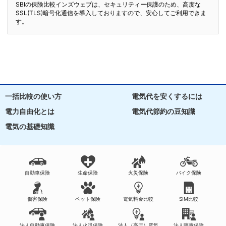
SBIの保険比較インズウェブは、セキュリティー保護のため、高度な
SSL(TLS)暗号化通信を導入しておりますので、安心してご利用できま
す。
一括比較の使い方
電気代を安くするには
電力自由化とは
電気代節約の豆知識
電気の基礎知識
自動車保険
生命保険
火災保険
バイク保険
傷害保険
ペット保険
電気料金比較
SIM比較
法人自動車保険
法人火災保険
法人（高圧）電気
法人賠責保険