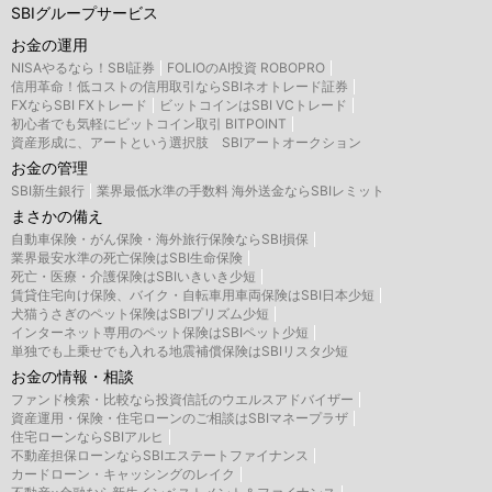
SBIグループサービス
お金の運用
NISAやるなら！SBI証券
FOLIOのAI投資 ROBOPRO
信用革命！低コストの信用取引ならSBIネオトレード証券
FXならSBI FXトレード
ビットコインはSBI VCトレード
初心者でも気軽にビットコイン取引 BITPOINT
資産形成に、アートという選択肢 SBIアートオークション
お金の管理
SBI新生銀行
業界最低水準の手数料 海外送金ならSBIレミット
まさかの備え
自動車保険・がん保険・海外旅行保険ならSBI損保
業界最安水準の死亡保険はSBI生命保険
死亡・医療・介護保険はSBIいきいき少短
賃貸住宅向け保険、バイク・自転車用車両保険はSBI日本少短
犬猫うさぎのペット保険はSBIプリズム少短
インターネット専用のペット保険はSBIペット少短
単独でも上乗せでも入れる地震補償保険はSBIリスタ少短
お金の情報・相談
ファンド検索・比較なら投資信託のウエルスアドバイザー
資産運用・保険・住宅ローンのご相談はSBIマネープラザ
住宅ローンならSBIアルヒ
不動産担保ローンならSBIエステートファイナンス
カードローン・キャッシングのレイク