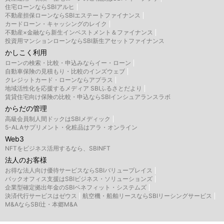
住宅ローンならSBIアルヒ
不動産担保ローンならSBIエステートファイナンス
カードローン・キャッシングのレイク
不動産×金融なら新生インベストメント＆ファイナンス
投資用マンションローンならSBI新生アセットファイナンス
かしこく利用
ローンの検索・比較・申込みならイー・ローン
自動車保険の見積もり・比較のインズウェブ
クレジットカード・ローンならアプラス
地域活性化を応援するメディア SBIふるさとだより
賃貸住宅向け保険の比較・申込ならSBIインシュアランスラボ
からだの管理
高級会員制人間ドックはSBIメディック
5-ALAサプリメント・化粧品はアラ・オンライン
Web3
NFTをビジネス活用するなら、SBINFT
法人のお客様
お得な法人向け優待サービスならSBIバリュープレイス
バックオフィス支援はSBIビジネス・ソリューションズ
企業型確定拠出年金のSBIベネフィット・システムズ
決済代行サービスはゼウス
航空機・船舶リースならSBIリーシングサービス
M&AならSBI辻・本郷M&A