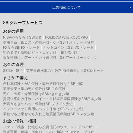
広告掲載について
SBIグループサービス
お金の運用
NISAやるなら！SBI証券
FOLIOのAI投資 ROBOPRO
信用革命！低コストの信用取引ならSBIネオトレード証券
FXならSBI FXトレード
ビットコインはSBI VCトレード
初心者でも気軽にビットコイン取引 BITPOINT
資産形成に、アートという選択肢 SBIアートオークション
お金の管理
SBI新生銀行
業界最低水準の手数料 海外送金ならSBIレミット
まさかの備え
自動車保険・がん保険・海外旅行保険ならSBI損保
業界最安水準の死亡保険はSBI生命保険
死亡・医療・介護保険はSBIいきいき少短
賃貸住宅向け保険、バイク・自転車用車両保険はSBI日本少短
犬猫うさぎのペット保険はSBIプリズム少短
インターネット専用のペット保険はSBIペット少短
単独でも上乗せでも入れる地震補償保険はSBIリスタ少短
お金の情報・相談
ファンド検索・比較なら投資信託のウエルスアドバイザー
資産運用・保険・住宅ローンのご相談はSBIマネープラザ