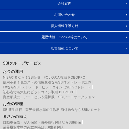
会社案内
お問い合わせ
個人情報保護方針
履歴情報・Cookie等について
広告掲載について
SBIグループサービス
お金の運用
NISAやるなら！SBI証券
FOLIOのAI投資 ROBOPRO
信用革命！低コストの信用取引ならSBIネオトレード証券
FXならSBI FXトレード
ビットコインはSBI VCトレード
初心者でも気軽にビットコイン取引 BITPOINT
資産形成に、アートという選択肢 SBIアートオークション
お金の管理
SBI新生銀行
業界最低水準の手数料 海外送金ならSBIレミット
まさかの備え
自動車保険・がん保険・海外旅行保険ならSBI損保
業界最安水準の死亡保険はSBI生命保険