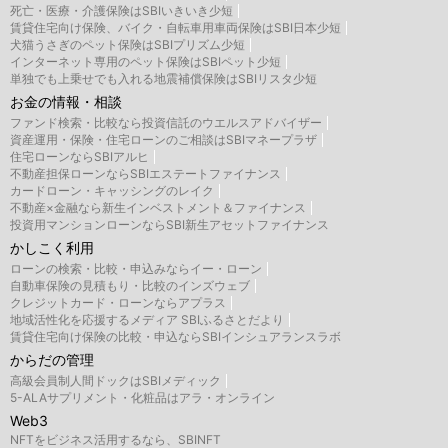
死亡・医療・介護保険はSBIいきいき少短
賃貸住宅向け保険、バイク・自転車用車両保険はSBI日本少短
犬猫うさぎのペット保険はSBIプリズム少短
インターネット専用のペット保険はSBIペット少短
単独でも上乗せでも入れる地震補償保険はSBIリスタ少短
お金の情報・相談
ファンド検索・比較なら投資信託のウエルスアドバイザー
資産運用・保険・住宅ローンのご相談はSBIマネープラザ
住宅ローンならSBIアルヒ
不動産担保ローンならSBIエステートファイナンス
カードローン・キャッシングのレイク
不動産×金融なら新生インベストメント＆ファイナンス
投資用マンションローンならSBI新生アセットファイナンス
かしこく利用
ローンの検索・比較・申込みならイー・ローン
自動車保険の見積もり・比較のインズウェブ
クレジットカード・ローンならアプラス
地域活性化を応援するメディア SBIふるさとだより
賃貸住宅向け保険の比較・申込ならSBIインシュアランスラボ
からだの管理
高級会員制人間ドックはSBIメディック
5-ALAサプリメント・化粧品はアラ・オンライン
Web3
NFTをビジネス活用するなら、SBINFT