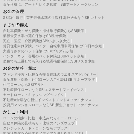
資産形成に、アートという選択肢 SBIアートオークション
お金の管理
SBI新生銀行
業界最低水準の手数料 海外送金ならSBIレミット
まさかの備え
自動車保険・がん保険・海外旅行保険ならSBI損保
業界最安水準の死亡保険はSBI生命保険
死亡・医療・介護保険はSBIいきいき少短
賃貸住宅向け保険、バイク・自転車用車両保険はSBI日本少短
犬猫うさぎのペット保険はSBIプリズム少短
インターネット専用のペット保険はSBIペット少短
単独でも上乗せでも入れる地震補償保険はSBIリスタ少短
お金の情報・相談
ファンド検索・比較なら投資信託のウエルスアドバイザー
資産運用・保険・住宅ローンのご相談はSBIマネープラザ
住宅ローンならSBIアルヒ
不動産担保ローンならSBIエステートファイナンス
カードローン・キャッシングのレイク
不動産×金融なら新生インベストメント＆ファイナンス
投資用マンションローンならSBI新生アセットファイナンス
かしこく利用
ローンの検索・比較・申込みならイー・ローン
自動車保険の見積もり・比較のインズウェブ
クレジットカード・ローンならアプラス
地域活性化を応援するメディア SBIふるさとだより