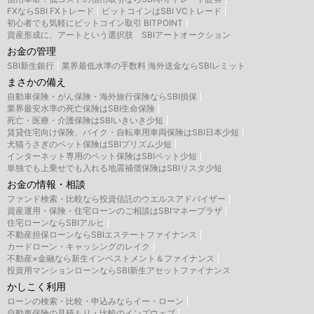
FXならSBI FXトレード
ビットコインはSBI VCトレード
初心者でも気軽にビットコイン取引 BITPOINT
資産形成に、アートという選択肢 SBIアートオークション
お金の管理
SBI新生銀行
業界最低水準の手数料 海外送金ならSBIレミット
まさかの備え
自動車保険・がん保険・海外旅行保険ならSBI損保
業界最安水準の死亡保険はSBI生命保険
死亡・医療・介護保険はSBIいきいき少短
賃貸住宅向け保険、バイク・自転車用車両保険はSBI日本少短
犬猫うさぎのペット保険はSBIプリズム少短
インターネット専用のペット保険はSBIペット少短
単独でも上乗せでも入れる地震補償保険はSBIリスタ少短
お金の情報・相談
ファンド検索・比較なら投資信託のウエルスアドバイザー
資産運用・保険・住宅ローンのご相談はSBIマネープラザ
住宅ローンならSBIアルヒ
不動産担保ローンならSBIエステートファイナンス
カードローン・キャッシングのレイク
不動産×金融なら新生インベストメント＆ファイナンス
投資用マンションローンならSBI新生アセットファイナンス
かしこく利用
ローンの検索・比較・申込みならイー・ローン
自動車保険の見積もり・比較のインズウェブ