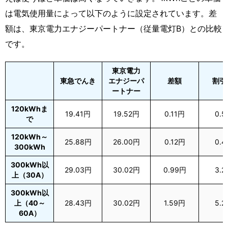
は電気使用量によって以下のように設定されています。差
額は、東京電力エナジーパートナー（従量電灯B）との比較
です。
東京電力
東急でんき
エナジーパ
差額
割引
ートナー
120kWhま
19.41円
19.52円
0.11円
0.5
で
120kWh～
25.88円
26.00円
0.12円
0.4
300kWh
300kWh以
29.03円
30.02円
0.99円
3.2
上（30A）
300kWh以
上（40～
28.43円
30.02円
1.59円
5.2
60A）