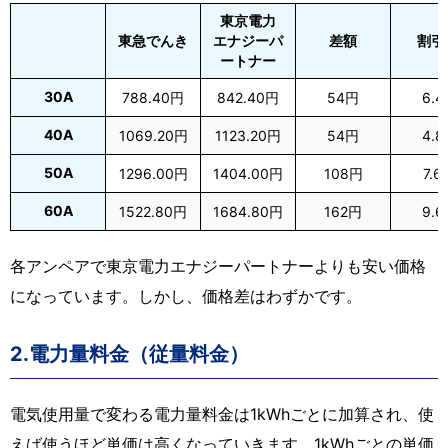
東京電力
東急でんき
エナジーパ
差額
割引
ートナー
30A
788.40円
842.40円
54円
6.4
40A
1069.20円
1123.20円
54円
4.8
50A
1296.00円
1404.00円
108円
7.6
60A
1522.80円
1684.80円
162円
9.6
各アンペアで東京電力エナジーパートナーよりも安い価格
になっています。しかし、価格差はわずかです。
2.電力量料金（従量料金）
電気使用量で変わる電力量料金は1kWhごとに加算され、使
えば使うほど単価は高くなっていきます。1kWhごとの単価