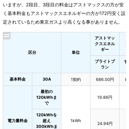
いますが、2段目、3段目の料金はアストマックスの方が安
く基本料金もアストマックスエネルギーの方が172円安く設
定されているため東京ガスより高くなる事がありません。
アストマッ
クスエネル
ギー
区分
単位
ブライトプ
ず
ラン
基本料金
30A
1契約
686.00円
8
最初の
120kWhま
19.86円
1
で
120kWhを
電力量料金
超え
1kWh
24.94円
2
300kWhま