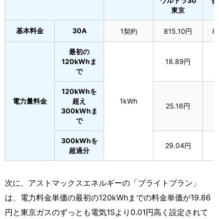
ウルトラ30
ず
東京
基本料金
30A
1契約
815.10円
8
最初の
120kWhま
18.89円
1
で
120kWhを
電力量料金
超え
1kWh
25.16円
2
300kWhま
で
300kWhを
29.04円
超過分
次に、アストマックスエネルギーの「ブライトプラン」
は、電力料金単価の最初の120kWhまでの料金単価が19.86
円と東京ガスのずっとも電気1Sより0.01円高く設定されて