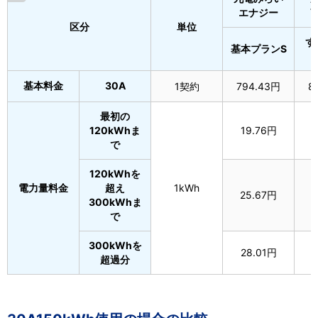
エナジー
区分
単位
ず
基本プランS
基本料金
30A
1契約
794.43円
8
最初の
120kWhま
19.76円
1
で
120kWhを
電力量料金
超え
1kWh
25.67円
2
300kWhま
で
300kWhを
28.01円
超過分