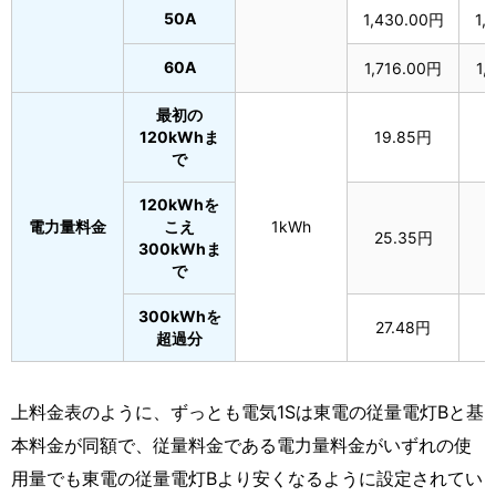
50A
1,430.00円
1,
60A
1,716.00円
1,
最初の
120kWhま
19.85円
1
で
120kWhを
電力量料金
こえ
1kWh
25.35円
2
300kWhま
で
300kWhを
27.48円
3
超過分
上料金表のように、ずっとも電気1Sは東電の従量電灯Bと基
本料金が同額で、従量料金である電力量料金がいずれの使
用量でも東電の従量電灯Bより安くなるように設定されてい