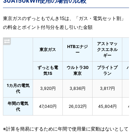
30A150kWh使用の場合の比較
東京ガスのずっともでんき1Sは、「ガス・電気セット割」
の料金とポイント付与分を差し引いた金額
アストマッ
HTBエナジ
東京ガス
クスエネル
ー
ギー
ずっとも電
ウルトラ30
ブライトプ
パ
気1S
東京
ラン
1カ月の電気
3,920円
3,836円
3,817円
3
代
年間の電気
47,040円
26,032円
45,804円
4
代
※計算を簡易にするために年間で使用量に変動はないとして