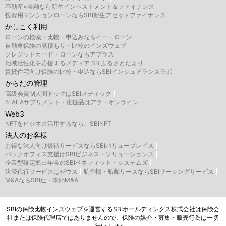
不動産×金融なら新生インベストメント＆ファイナンス
投資用マンションローンならSBI新生アセットファイナンス
かしこく利用
ローンの検索・比較・申込みならイー・ローン
自動車保険の見積もり・比較のインズウェブ
クレジットカード・ローンならアプラス
地域活性化を応援するメディア SBIふるさとだより
賃貸住宅向け保険の比較・申込ならSBIインシュアランスラボ
からだの管理
高級会員制人間ドックはSBIメディック
5-ALAサプリメント・化粧品はアラ・オンライン
Web3
NFTをビジネス活用するなら、SBINFT
法人のお客様
お得な法人向け優待サービスならSBIバリュープレイス
バックオフィス支援はSBIビジネス・ソリューションズ
企業型確定拠出年金のSBIベネフィット・システムズ
決済代行サービスはゼウス
航空機・船舶リースならSBIリーシングサービス
M&AならSBI辻・本郷M&A
SBIの保険比較インズウェブを運営するSBIホールディングス株式会社は保険会
社または保険代理店ではありませんので、保険の媒介・募集・販売行為は一切