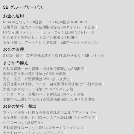
SBIグループサービス
お金の運用
NISAやるなら！SBI証券
FOLIOのAI投資 ROBOPRO
信用革命！低コストの信用取引ならSBIネオトレード証券
FXならSBI FXトレード
ビットコインはSBI VCトレード
初心者でも気軽にビットコイン取引 BITPOINT
資産形成に、アートという選択肢 SBIアートオークション
お金の管理
SBI新生銀行
業界最低水準の手数料 海外送金ならSBIレミット
まさかの備え
自動車保険・がん保険・海外旅行保険ならSBI損保
業界最安水準の死亡保険はSBI生命保険
死亡・医療・介護保険はSBIいきいき少短
賃貸住宅向け保険、バイク・自転車用車両保険はSBI日本少短
犬猫うさぎのペット保険はSBIプリズム少短
インターネット専用のペット保険はSBIペット少短
単独でも上乗せでも入れる地震補償保険はSBIリスタ少短
お金の情報・相談
ファンド検索・比較なら投資信託のウエルスアドバイザー
資産運用・保険・住宅ローンのご相談はSBIマネープラザ
住宅ローンならSBIアルヒ
不動産担保ローンならSBIエステートファイナンス
カードローン・キャッシングのレイク