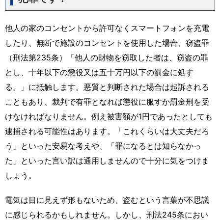
他人の家のコンセントから許可なくスマートフォンを充電
したり、無断で施設のコンセントを使用した場合、窃盗罪
（刑法第235条）「他人の財物を窃取した者は、窃盗の罪
とし、十年以下の懲役又は五十万円以下の罰金に処す
る。」に抵触します。悪質と判断された場合は起訴される
こともあり、裁判で有罪となれば懲役に服すか罰金刑を受
けなければなりません。例え被害額が1円であったとしても
逮捕される可能性はあります。「これくらいは大丈夫だろ
う」といった安易な考えや、「罪になるとは知らなかっ
た」といった言い訳は通用しませんので十分に気をつけま
しょう。
電気は目に見えず形もないため、盗むという言葉が不思議
に感じられるかもしれません。しかし、刑法245条におい