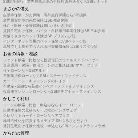
SBI新生銀行
業界最低水準の手数料 海外送金ならSBIレミット
まさかの備え
自動車保険・がん保険・海外旅行保険ならSBI損保
業界最安水準の死亡保険はSBI生命保険
死亡・医療・介護保険はSBIいきいき少短
賃貸住宅向け保険、バイク・自転車用車両保険はSBI日本少短
犬猫うさぎのペット保険はSBIプリズム少短
インターネット専用のペット保険はSBIペット少短
単独でも上乗せでも入れる地震補償保険はSBIリスタ少短
お金の情報・相談
ファンド検索・比較なら投資信託のウエルスアドバイザー
資産運用・保険・住宅ローンのご相談はSBIマネープラザ
住宅ローンならSBIアルヒ
不動産担保ローンならSBIエステートファイナンス
カードローン・キャッシングのレイク
不動産×金融なら新生インベストメント＆ファイナンス
投資用マンションローンならSBI新生アセットファイナンス
かしこく利用
ローンの検索・比較・申込みならイー・ローン
自動車保険の見積もり・比較のインズウェブ
クレジットカード・ローンならアプラス
地域活性化を応援するメディア SBIふるさとだより
賃貸住宅向け保険の比較・申込ならSBIインシュアランスラボ
からだの管理