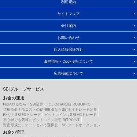
利用規約
サイトマップ
会社案内
お問い合わせ
個人情報保護方針
履歴情報・Cookie等について
広告掲載について
SBIグループサービス
お金の運用
NISAやるなら！SBI証券
FOLIOのAI投資 ROBOPRO
信用革命！低コストの信用取引ならSBIネオトレード証券
FXならSBI FXトレード
ビットコインはSBI VCトレード
初心者でも気軽にビットコイン取引 BITPOINT
資産形成に、アートという選択肢 SBIアートオークション
お金の管理