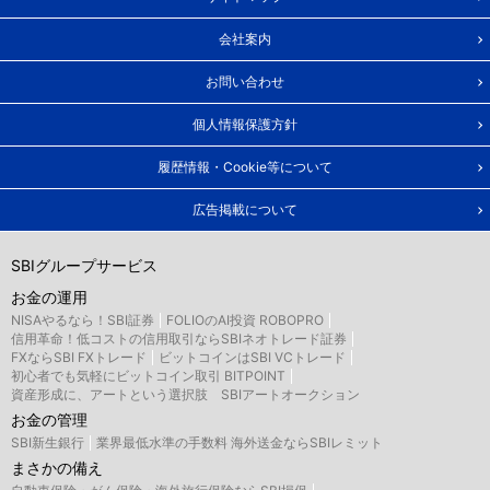
会社案内
お問い合わせ
個人情報保護方針
履歴情報・Cookie等について
広告掲載について
SBIグループサービス
お金の運用
NISAやるなら！SBI証券
FOLIOのAI投資 ROBOPRO
信用革命！低コストの信用取引ならSBIネオトレード証券
FXならSBI FXトレード
ビットコインはSBI VCトレード
初心者でも気軽にビットコイン取引 BITPOINT
資産形成に、アートという選択肢 SBIアートオークション
お金の管理
SBI新生銀行
業界最低水準の手数料 海外送金ならSBIレミット
まさかの備え