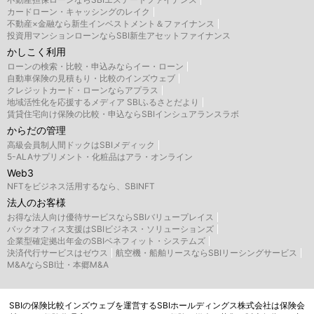
カードローン・キャッシングのレイク
不動産×金融なら新生インベストメント＆ファイナンス
投資用マンションローンならSBI新生アセットファイナンス
かしこく利用
ローンの検索・比較・申込みならイー・ローン
自動車保険の見積もり・比較のインズウェブ
クレジットカード・ローンならアプラス
地域活性化を応援するメディア SBIふるさとだより
賃貸住宅向け保険の比較・申込ならSBIインシュアランスラボ
からだの管理
高級会員制人間ドックはSBIメディック
5-ALAサプリメント・化粧品はアラ・オンライン
Web3
NFTをビジネス活用するなら、SBINFT
法人のお客様
お得な法人向け優待サービスならSBIバリュープレイス
バックオフィス支援はSBIビジネス・ソリューションズ
企業型確定拠出年金のSBIベネフィット・システムズ
決済代行サービスはゼウス
航空機・船舶リースならSBIリーシングサービス
M&AならSBI辻・本郷M&A
SBIの保険比較インズウェブを運営するSBIホールディングス株式会社は保険会