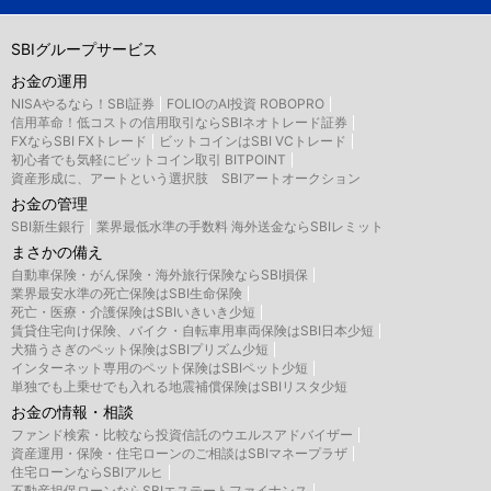
SBIグループサービス
お金の運用
NISAやるなら！SBI証券
FOLIOのAI投資 ROBOPRO
信用革命！低コストの信用取引ならSBIネオトレード証券
FXならSBI FXトレード
ビットコインはSBI VCトレード
初心者でも気軽にビットコイン取引 BITPOINT
資産形成に、アートという選択肢 SBIアートオークション
お金の管理
SBI新生銀行
業界最低水準の手数料 海外送金ならSBIレミット
まさかの備え
自動車保険・がん保険・海外旅行保険ならSBI損保
業界最安水準の死亡保険はSBI生命保険
死亡・医療・介護保険はSBIいきいき少短
賃貸住宅向け保険、バイク・自転車用車両保険はSBI日本少短
犬猫うさぎのペット保険はSBIプリズム少短
インターネット専用のペット保険はSBIペット少短
単独でも上乗せでも入れる地震補償保険はSBIリスタ少短
お金の情報・相談
ファンド検索・比較なら投資信託のウエルスアドバイザー
資産運用・保険・住宅ローンのご相談はSBIマネープラザ
住宅ローンならSBIアルヒ
不動産担保ローンならSBIエステートファイナンス