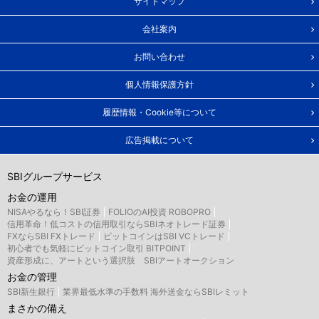
サイトマップ
会社案内
お問い合わせ
個人情報保護方針
履歴情報・Cookie等について
広告掲載について
SBIグループサービス
お金の運用
NISAやるなら！SBI証券
FOLIOのAI投資 ROBOPRO
信用革命！低コストの信用取引ならSBIネオトレード証券
FXならSBI FXトレード
ビットコインはSBI VCトレード
初心者でも気軽にビットコイン取引 BITPOINT
資産形成に、アートという選択肢 SBIアートオークション
お金の管理
SBI新生銀行
業界最低水準の手数料 海外送金ならSBIレミット
まさかの備え