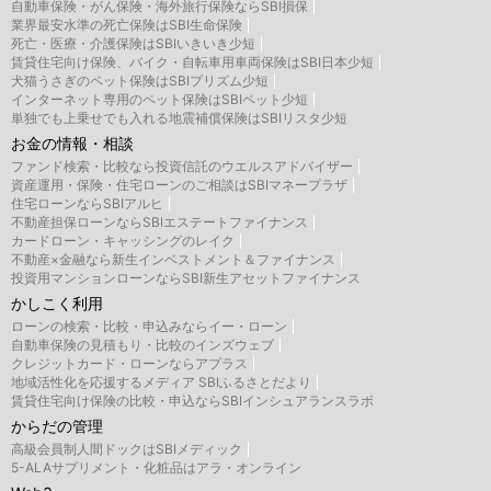
自動車保険・がん保険・海外旅行保険ならSBI損保
業界最安水準の死亡保険はSBI生命保険
死亡・医療・介護保険はSBIいきいき少短
賃貸住宅向け保険、バイク・自転車用車両保険はSBI日本少短
犬猫うさぎのペット保険はSBIプリズム少短
インターネット専用のペット保険はSBIペット少短
単独でも上乗せでも入れる地震補償保険はSBIリスタ少短
お金の情報・相談
ファンド検索・比較なら投資信託のウエルスアドバイザー
資産運用・保険・住宅ローンのご相談はSBIマネープラザ
住宅ローンならSBIアルヒ
不動産担保ローンならSBIエステートファイナンス
カードローン・キャッシングのレイク
不動産×金融なら新生インベストメント＆ファイナンス
投資用マンションローンならSBI新生アセットファイナンス
かしこく利用
ローンの検索・比較・申込みならイー・ローン
自動車保険の見積もり・比較のインズウェブ
クレジットカード・ローンならアプラス
地域活性化を応援するメディア SBIふるさとだより
賃貸住宅向け保険の比較・申込ならSBIインシュアランスラボ
からだの管理
高級会員制人間ドックはSBIメディック
5-ALAサプリメント・化粧品はアラ・オンライン