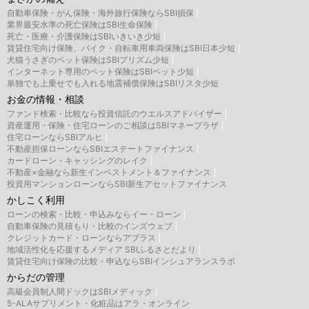
自動車保険・がん保険・海外旅行保険ならSBI損保
業界最安水準の死亡保険はSBI生命保険
死亡・医療・介護保険はSBIいきいき少短
賃貸住宅向け保険、バイク・自転車用車両保険はSBI日本少短
犬猫うさぎのペット保険はSBIプリズム少短
インターネット専用のペット保険はSBIペット少短
単独でも上乗せでも入れる地震補償保険はSBIリスタ少短
お金の情報・相談
ファンド検索・比較なら投資信託のウエルスアドバイザー
資産運用・保険・住宅ローンのご相談はSBIマネープラザ
住宅ローンならSBIアルヒ
不動産担保ローンならSBIエステートファイナンス
カードローン・キャッシングのレイク
不動産×金融なら新生インベストメント＆ファイナンス
投資用マンションローンならSBI新生アセットファイナンス
かしこく利用
ローンの検索・比較・申込みならイー・ローン
自動車保険の見積もり・比較のインズウェブ
クレジットカード・ローンならアプラス
地域活性化を応援するメディア SBIふるさとだより
賃貸住宅向け保険の比較・申込ならSBIインシュアランスラボ
からだの管理
高級会員制人間ドックはSBIメディック
5-ALAサプリメント・化粧品はアラ・オンライン