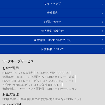
サイトマップ
会社案内
お問い合わせ
個人情報保護方針
履歴情報・Cookie等について
広告掲載について
SBIグループサービス
お金の運用
NISAやるなら！SBI証券
FOLIOのAI投資 ROBOPRO
信用革命！低コストの信用取引ならSBIネオトレード証券
FXならSBI FXトレード
ビットコインはSBI VCトレード
初心者でも気軽にビットコイン取引 BITPOINT
資産形成に、アートという選択肢 SBIアートオークション
お金の管理
SBI新生銀行
業界最低水準の手数料 海外送金ならSBIレミット
まさかの備え