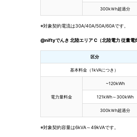
300kＷh超過分
※対象契約電流は30A/40A/50A/60Aです。
@niftyでんき 北陸エリア C（北陸電力 従量電
区分
基本料金（1kVAにつき）
~120kWh
電力量料金
121kWh～300kWh
300kＷh超過分
※対象契約容量は6kVA～49kVAです。