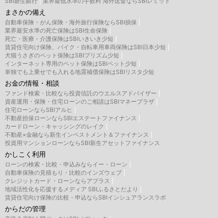
SBI新生銀行
業界最低水準の手数料 海外送金ならSBIレミット
まさかの備え
自動車保険・がん保険・海外旅行保険ならSBI損保
業界最安水準の死亡保険はSBI生命保険
死亡・医療・介護保険はSBIいきいき少短
賃貸住宅向け保険、バイク・自転車用車両保険はSBI日本少短
犬猫うさぎのペット保険はSBIプリズム少短
インターネット専用のペット保険はSBIペット少短
単独でも上乗せでも入れる地震補償保険はSBIリスタ少短
お金の情報・相談
ファンド検索・比較なら投資信託のウエルスアドバイザー
資産運用・保険・住宅ローンのご相談はSBIマネープラザ
住宅ローンならSBIアルヒ
不動産担保ローンならSBIエステートファイナンス
カードローン・キャッシングのレイク
不動産×金融なら新生インベストメント＆ファイナンス
投資用マンションローンならSBI新生アセットファイナンス
かしこく利用
ローンの検索・比較・申込みならイー・ローン
自動車保険の見積もり・比較のインズウェブ
クレジットカード・ローンならアプラス
地域活性化を応援するメディア SBIふるさとだより
賃貸住宅向け保険の比較・申込ならSBIインシュアランスラボ
からだの管理