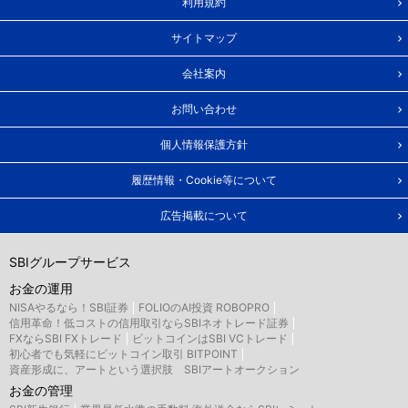
利用規約
サイトマップ
会社案内
お問い合わせ
個人情報保護方針
履歴情報・Cookie等について
広告掲載について
SBIグループサービス
お金の運用
NISAやるなら！SBI証券
FOLIOのAI投資 ROBOPRO
信用革命！低コストの信用取引ならSBIネオトレード証券
FXならSBI FXトレード
ビットコインはSBI VCトレード
初心者でも気軽にビットコイン取引 BITPOINT
資産形成に、アートという選択肢 SBIアートオークション
お金の管理