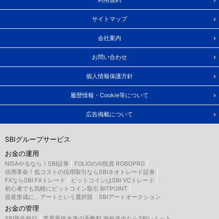
サイトマップ
会社案内
お問い合わせ
個人情報保護方針
履歴情報・Cookie等について
広告掲載について
SBIグループサービス
お金の運用
NISAやるなら！SBI証券
FOLIOのAI投資 ROBOPRO
信用革命！低コストの信用取引ならSBIネオトレード証券
FXならSBI FXトレード
ビットコインはSBI VCトレード
初心者でも気軽にビットコイン取引 BITPOINT
資産形成に、アートという選択肢 SBIアートオークション
お金の管理
SBI新生銀行
業界最低水準の手数料 海外送金ならSBIレミット