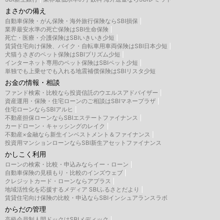
まさかの備え
自動車保険・がん保険・海外旅行保険ならSBI損保
業界最安水準の死亡保険はSBI生命保険
死亡・医療・介護保険はSBIいきいき少短
賃貸住宅向け保険、バイク・自転車用車両保険はSBI日本少短
犬猫うさぎのペット保険はSBIプリズム少短
インターネット専用のペット保険はSBIペット少短
単独でも上乗せでも入れる地震補償保険はSBIリスタ少短
お金の情報・相談
ファンド検索・比較なら投資信託のウエルスアドバイザー
資産運用・保険・住宅ローンのご相談はSBIマネープラザ
住宅ローンならSBIアルヒ
不動産担保ローンならSBIエステートファイナンス
カードローン・キャッシングのレイク
不動産×金融なら新生インベストメント＆ファイナンス
投資用マンションローンならSBI新生アセットファイナンス
かしこく利用
ローンの検索・比較・申込みならイー・ローン
自動車保険の見積もり・比較のインズウェブ
クレジットカード・ローンならアプラス
地域活性化を応援するメディア SBIふるさとだより
賃貸住宅向け保険の比較・申込ならSBIインシュアランスラボ
からだの管理
高級会員制人間ドックはSBIメディック