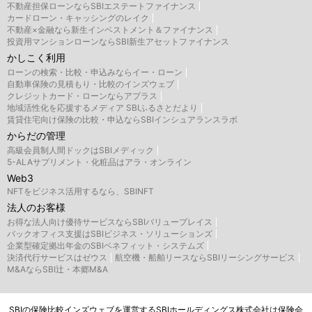
不動産担保ローンならSBIエステートファイナンス
カードローン・キャッシングのレイク
不動産×金融なら新生インベストメント＆ファイナンス
投資用マンションローンならSBI新生アセットファイナンス
かしこく利用
ローンの検索・比較・申込みならイー・ローン
自動車保険の見積もり・比較のインズウェブ
クレジットカード・ローンならアプラス
地域活性化を応援するメディア SBIふるさとだより
賃貸住宅向け保険の比較・申込ならSBIインシュアランスラボ
からだの管理
高級会員制人間ドックはSBIメディック
5-ALAサプリメント・化粧品はアラ・オンライン
Web3
NFTをビジネス活用するなら、SBINFT
法人のお客様
お得な法人向け優待サービスならSBIバリュープレイス
バックオフィス支援はSBIビジネス・ソリューションズ
企業型確定拠出年金のSBIベネフィット・システムズ
決済代行サービスはゼウス
航空機・船舶リースならSBIリーシングサービス
M&AならSBI辻・本郷M&A
SBIの保険比較インズウェブを運営するSBIホールディングス株式会社は保険会