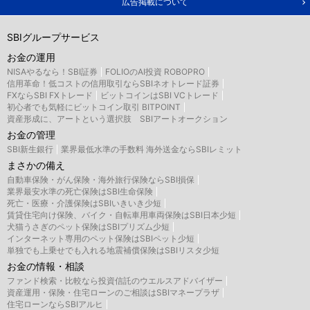
広告掲載について
SBIグループサービス
お金の運用
NISAやるなら！SBI証券
FOLIOのAI投資 ROBOPRO
信用革命！低コストの信用取引ならSBIネオトレード証券
FXならSBI FXトレード
ビットコインはSBI VCトレード
初心者でも気軽にビットコイン取引 BITPOINT
資産形成に、アートという選択肢 SBIアートオークション
お金の管理
SBI新生銀行
業界最低水準の手数料 海外送金ならSBIレミット
まさかの備え
自動車保険・がん保険・海外旅行保険ならSBI損保
業界最安水準の死亡保険はSBI生命保険
死亡・医療・介護保険はSBIいきいき少短
賃貸住宅向け保険、バイク・自転車用車両保険はSBI日本少短
犬猫うさぎのペット保険はSBIプリズム少短
インターネット専用のペット保険はSBIペット少短
単独でも上乗せでも入れる地震補償保険はSBIリスタ少短
お金の情報・相談
ファンド検索・比較なら投資信託のウエルスアドバイザー
資産運用・保険・住宅ローンのご相談はSBIマネープラザ
住宅ローンならSBIアルヒ