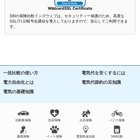
WildcardSSL Certificate
SBIの保険比較インズウェブは、セキュリティー保護のため、高度な
SSL(TLS)暗号化通信を導入しておりますので、安心してご利用できま
す。
一括比較の使い方
電気代を安くするには
電力自由化とは
電気代節約の豆知識
電気の基礎知識
自動車保険
生命保険
火災保険
バイク保険
傷害保険
ペット保険
電気料金比較
SIM比較