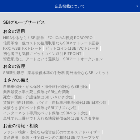
広告掲載について
SBIグループサービス
お金の運用
NISAやるなら！SBI証券
FOLIOのAI投資 ROBOPRO
信用革命！低コストの信用取引ならSBIネオトレード証券
FXならSBI FXトレード
ビットコインはSBI VCトレード
初心者でも気軽にビットコイン取引 BITPOINT
資産形成に、アートという選択肢 SBIアートオークション
お金の管理
SBI新生銀行
業界最低水準の手数料 海外送金ならSBIレミット
まさかの備え
自動車保険・がん保険・海外旅行保険ならSBI損保
業界最安水準の死亡保険はSBI生命保険
死亡・医療・介護保険はSBIいきいき少短
賃貸住宅向け保険、バイク・自転車用車両保険はSBI日本少短
犬猫うさぎのペット保険はSBIプリズム少短
インターネット専用のペット保険はSBIペット少短
単独でも上乗せでも入れる地震補償保険はSBIリスタ少短
お金の情報・相談
ファンド検索・比較なら投資信託のウエルスアドバイザー
資産運用・保険・住宅ローンのご相談はSBIマネープラザ