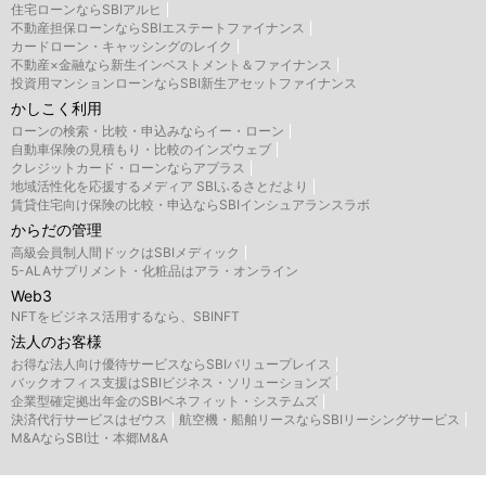
住宅ローンならSBIアルヒ
不動産担保ローンならSBIエステートファイナンス
カードローン・キャッシングのレイク
不動産×金融なら新生インベストメント＆ファイナンス
投資用マンションローンならSBI新生アセットファイナンス
かしこく利用
ローンの検索・比較・申込みならイー・ローン
自動車保険の見積もり・比較のインズウェブ
クレジットカード・ローンならアプラス
地域活性化を応援するメディア SBIふるさとだより
賃貸住宅向け保険の比較・申込ならSBIインシュアランスラボ
からだの管理
高級会員制人間ドックはSBIメディック
5-ALAサプリメント・化粧品はアラ・オンライン
Web3
NFTをビジネス活用するなら、SBINFT
法人のお客様
お得な法人向け優待サービスならSBIバリュープレイス
バックオフィス支援はSBIビジネス・ソリューションズ
企業型確定拠出年金のSBIベネフィット・システムズ
決済代行サービスはゼウス
航空機・船舶リースならSBIリーシングサービス
M&AならSBI辻・本郷M&A