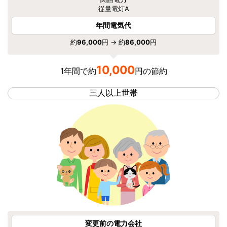
従量電灯A
年間電気代
約
96,000
円 → 約
86,000
円
10,000
1年間で約
円の節約
三人以上世帯
変更前の電力会社