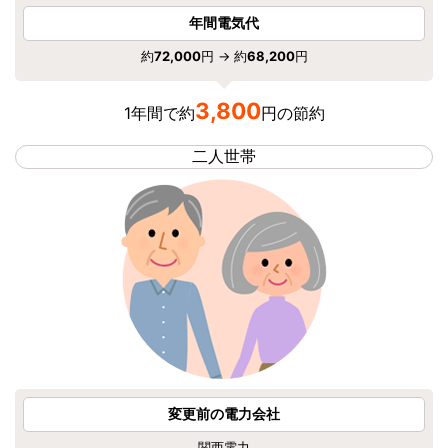
年間電気代
約
72,000
円 → 約
68,200
円
3,800
1年間で約
円の節約
二人世帯
変更前の電力会社
関西電力