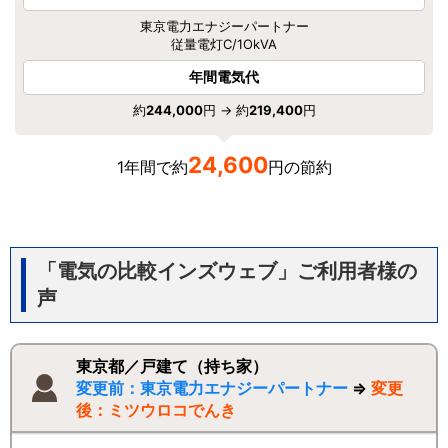
東京電力エナジーパートナー
従量電灯C/1OkVA
年間電気代
約
244,000
円 → 約
219,400
円
24,600
1年間で約
円の節約
「電気の比較インズウェブ」ご利用者様の
声
東京都／戸建て（持ち家）
変更前：東京電力エナジーパートナー
⇒
変更
後：ミツウロコでんき