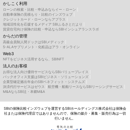
かしこく利用
ローンの検索・比較・申込みならイー・ローン
自動車保険の見積もり・比較のインズウェブ
クレジットカード・ローンならアプラス
地域活性化を応援するメディア SBIふるさとだより
賃貸住宅向け保険の比較・申込ならSBIインシュアランスラボ
からだの管理
高級会員制人間ドックはSBIメディック
5-ALAサプリメント・化粧品はアラ・オンライン
Web3
NFTをビジネス活用するなら、SBINFT
法人のお客様
お得な法人向け優待サービスならSBIバリュープレイス
バックオフィス支援はSBIビジネス・ソリューションズ
企業型確定拠出年金のSBIベネフィット・システムズ
決済代行サービスはゼウス
航空機・船舶リースならSBIリーシングサービス
M&AならSBI辻・本郷M&A
SBIの保険比較インズウェブを運営するSBIホールディングス株式会社は保険会
社または保険代理店ではありませんので、保険の媒介・募集・販売行為は一切
行いません。