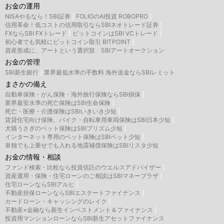
お金の運用
NISAやるなら！SBI証券
FOLIOのAI投資 ROBOPRO
信用革命！低コストの信用取引ならSBIネオトレード証券
FXならSBI FXトレード
ビットコインはSBI VCトレード
初心者でも気軽にビットコイン取引 BITPOINT
資産形成に、アートという選択肢 SBIアートオークション
お金の管理
SBI新生銀行
業界最低水準の手数料 海外送金ならSBIレミット
まさかの備え
自動車保険・がん保険・海外旅行保険ならSBI損保
業界最安水準の死亡保険はSBI生命保険
死亡・医療・介護保険はSBIいきいき少短
賃貸住宅向け保険、バイク・自転車用車両保険はSBI日本少短
犬猫うさぎのペット保険はSBIプリズム少短
インターネット専用のペット保険はSBIペット少短
単独でも上乗せでも入れる地震補償保険はSBIリスタ少短
お金の情報・相談
ファンド検索・比較なら投資信託のウエルスアドバイザー
資産運用・保険・住宅ローンのご相談はSBIマネープラザ
住宅ローンならSBIアルヒ
不動産担保ローンならSBIエステートファイナンス
カードローン・キャッシングのレイク
不動産×金融なら新生インベストメント＆ファイナンス
投資用マンションローンならSBI新生アセットファイナンス