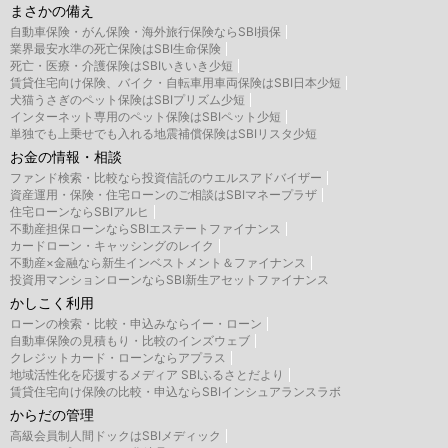
まさかの備え
自動車保険・がん保険・海外旅行保険ならSBI損保
業界最安水準の死亡保険はSBI生命保険
死亡・医療・介護保険はSBIいきいき少短
賃貸住宅向け保険、バイク・自転車用車両保険はSBI日本少短
犬猫うさぎのペット保険はSBIプリズム少短
インターネット専用のペット保険はSBIペット少短
単独でも上乗せでも入れる地震補償保険はSBIリスタ少短
お金の情報・相談
ファンド検索・比較なら投資信託のウエルスアドバイザー
資産運用・保険・住宅ローンのご相談はSBIマネープラザ
住宅ローンならSBIアルヒ
不動産担保ローンならSBIエステートファイナンス
カードローン・キャッシングのレイク
不動産×金融なら新生インベストメント＆ファイナンス
投資用マンションローンならSBI新生アセットファイナンス
かしこく利用
ローンの検索・比較・申込みならイー・ローン
自動車保険の見積もり・比較のインズウェブ
クレジットカード・ローンならアプラス
地域活性化を応援するメディア SBIふるさとだより
賃貸住宅向け保険の比較・申込ならSBIインシュアランスラボ
からだの管理
高級会員制人間ドックはSBIメディック