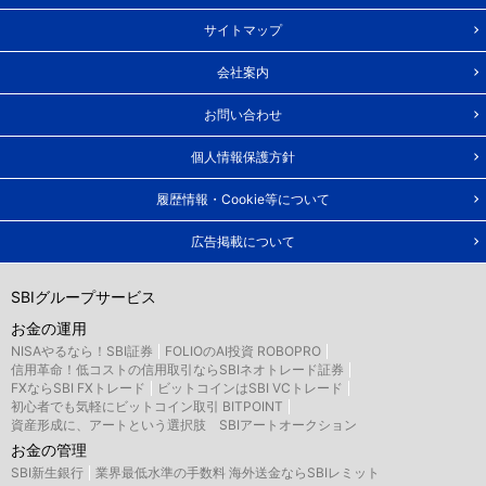
サイトマップ
会社案内
お問い合わせ
個人情報保護方針
履歴情報・Cookie等について
広告掲載について
SBIグループサービス
お金の運用
NISAやるなら！SBI証券
FOLIOのAI投資 ROBOPRO
信用革命！低コストの信用取引ならSBIネオトレード証券
FXならSBI FXトレード
ビットコインはSBI VCトレード
初心者でも気軽にビットコイン取引 BITPOINT
資産形成に、アートという選択肢 SBIアートオークション
お金の管理
SBI新生銀行
業界最低水準の手数料 海外送金ならSBIレミット