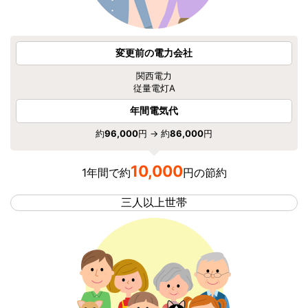
変更前の電力会社
関西電力
従量電灯A
年間電気代
約
96,000
円 → 約
86,000
円
10,000
1年間で約
円の節約
三人以上世帯