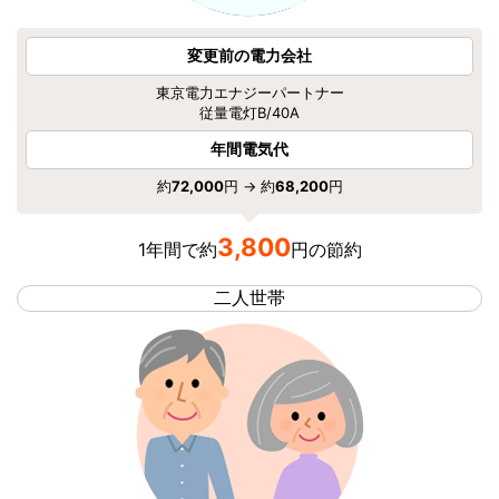
変更前の電力会社
東京電力エナジーパートナー
従量電灯B/40A
年間電気代
約
72,000
円 → 約
68,200
円
3,800
1年間で約
円の節約
二人世帯