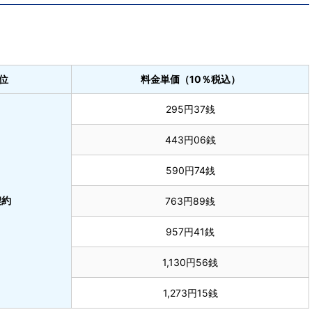
位
料金単価（10％税込）
295円37銭
443円06銭
590円74銭
契約
763円89銭
957円41銭
1,130円56銭
1,273円15銭