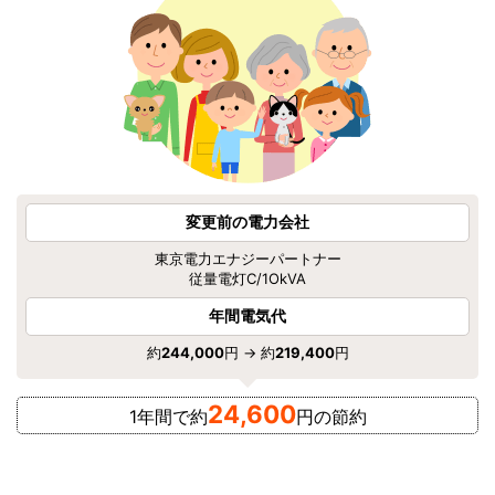
変更前の電力会社
東京電力エナジーパートナー
従量電灯C/1OkVA
年間電気代
約
244,000
円 → 約
219,400
円
24,600
1年間で約
円の節約