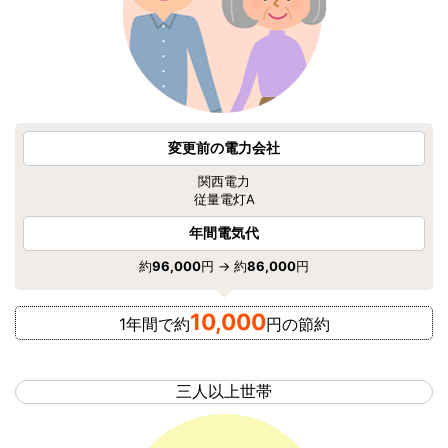
変更前の電力会社
関西電力
従量電灯A
年間電気代
約
96,000
円 → 約
86,000
円
10,000
1年間で約
円の節約
三人以上世帯