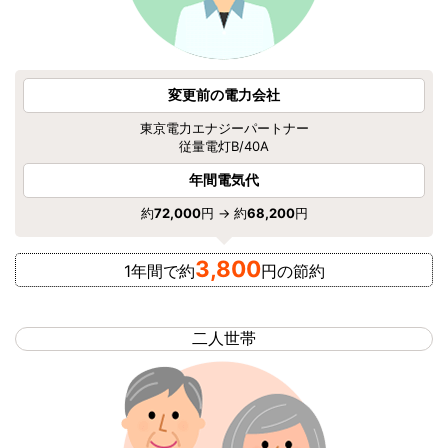
変更前の電力会社
東京電力エナジーパートナー
従量電灯B/40A
年間電気代
約
72,000
円 → 約
68,200
円
3,800
1年間で約
円の節約
二人世帯